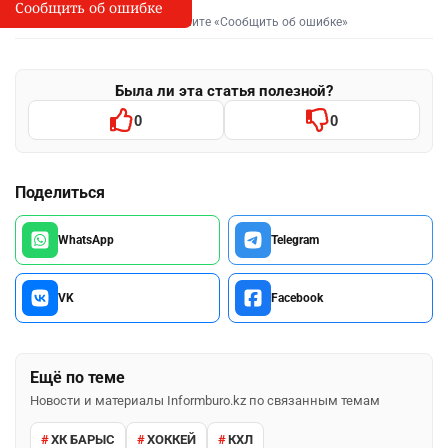
Сообщить об ошибке
Сообщить об опечатке
I
Выделите фрагмент и нажмите «Сообщить об ошибке»
Была ли эта статья полезной?
0
0
Поделиться
WhatsApp
Telegram
VK
Facebook
Ещё по теме
Новости и материалы Informburo.kz по связанным темам
ХК БАРЫС
ХОККЕЙ
КХЛ