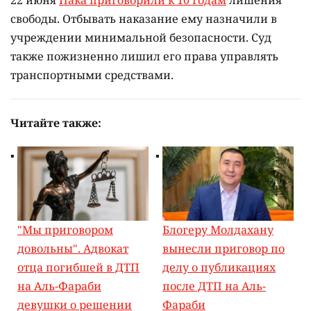
22 июня
Пака приговорили к 10 годам
лишения
свободы. Отбывать наказание ему назначили в
учреждении минимальной безопасности. Суд
также пожизненно лишил его права управлять
транспортными средствами.
Читайте также:
"Мы приговором
Блогеру Молдахану
довольны". Адвокат
вынесли приговор по
отца погибшей в ДТП
делу о публикациях
на Аль-Фараби
после ДТП на Аль-
девушки о решении
Фараби