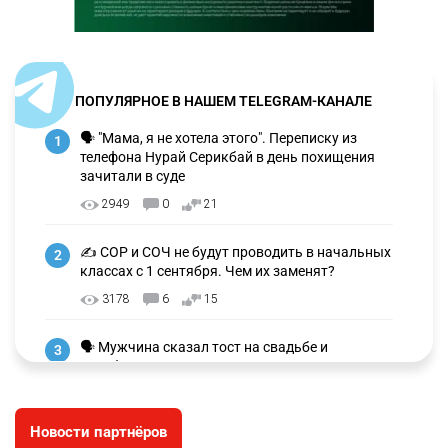
ПОПУЛЯРНОЕ В НАШЕМ TELEGRAM-КАНАЛЕ
🗣 "Мама, я не хотела этого". Переписку из
1
телефона Нурай Серикбай в день похищения
зачитали в суде
2949
0
21
✍️ СОР и СОЧ не будут проводить в начальных
2
классах с 1 сентября. Чем их заменят?
3178
6
15
🗣 Мужчина сказал тост на свадьбе и
3
заработал уголовное дело
2907
11
88
Новости партнёров
⚠️ Доброе утро, друзья! Предлагаем обзор
4