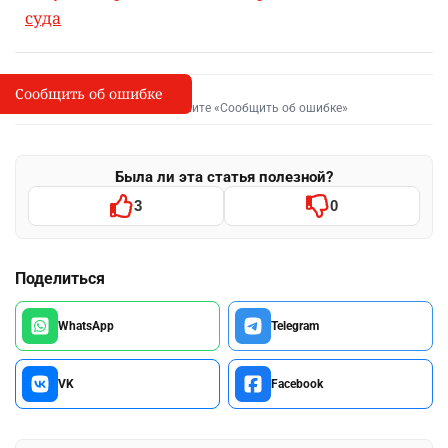
суда
Сообщить об ошибке
Сообщить об опечатке
I
Выделите фрагмент и нажмите «Сообщить об ошибке»
Была ли эта статья полезной?
3
0
Поделиться
WhatsApp
Telegram
VK
Facebook