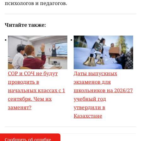
психологов и педагогов.
Читайте также:
СОР и СОЧ не будут
Даты выпускных
проводить в
экзаменов для
начальных классах с 1
школьников на 2026/27
сентября. Чем их
учебный год
заменят?
утвердили в
Казахстане
Сообщить об ошибке
Сообщить об опечатке
I