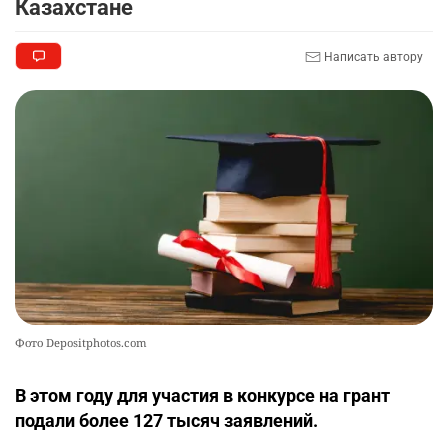
Казахстане
🏇 В Астане наказали мужчину, который ездил
9
Написать автору
верхом на лошади
2321
2
37
📹 В семи турмаршрутах Бурабая
10
устанавливают поворотные камеры с
видеоаналитикой
2313
1
21
Фото Depositphotos.com
В этом году для участия в конкурсе на грант
подали более 127 тысяч заявлений.