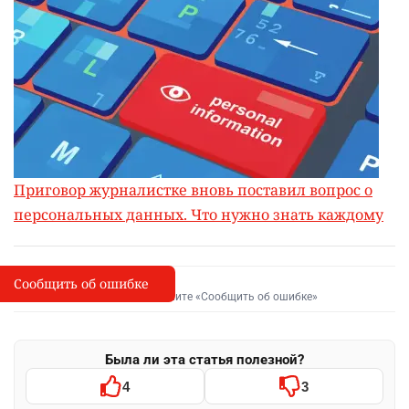
Приговор журналистке вновь поставил вопрос о
персональных данных. Что нужно знать каждому
Сообщить об ошибке
Сообщить об опечатке
I
Выделите фрагмент и нажмите «Сообщить об ошибке»
Была ли эта статья полезной?
4
3