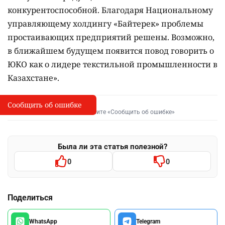
конкурентоспособной. Благодаря Национальному
управляющему холдингу «Байтерек» проблемы
простаивающих предприятий решены. Возможно,
в ближайшем будущем появится повод говорить о
ЮКО как о лидере текстильной промышленности в
Казахстане».
Сообщить об ошибке
Сообщить об опечатке
I
Выделите фрагмент и нажмите «Сообщить об ошибке»
Была ли эта статья полезной?
0
0
Поделиться
WhatsApp
Telegram