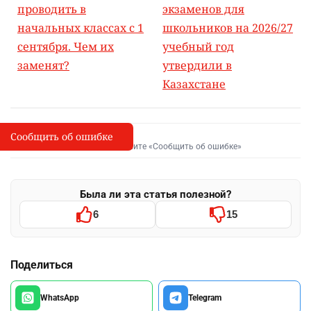
проводить в
экзаменов для
начальных классах с 1
школьников на 2026/27
сентября. Чем их
учебный год
заменят?
утвердили в
Казахстане
Сообщить об ошибке
Сообщить об опечатке
I
Выделите фрагмент и нажмите «Сообщить об ошибке»
Была ли эта статья полезной?
6
15
Поделиться
WhatsApp
Telegram