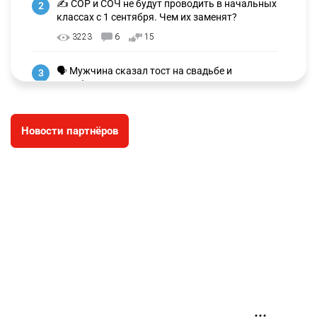
✍️ СОР и СОЧ не будут проводить в начальных
2
классах с 1 сентября. Чем их заменят?
3223
6
15
🗣 Мужчина сказал тост на свадьбе и
3
заработал уголовное дело
2958
11
88
Новости партнёров
⚠️ Доброе утро, друзья! Предлагаем обзор
4
главных новостей за 4 августа
2749
0
1
🗣Глава государства направил телеграмму
5
соболезнования родным и близким Халық
қаһарманы Ивана Гапича
2740
2
42
🇫🇷 Клуб ПСЖ объявил об открытии своей
6
футбольной академии в Астане