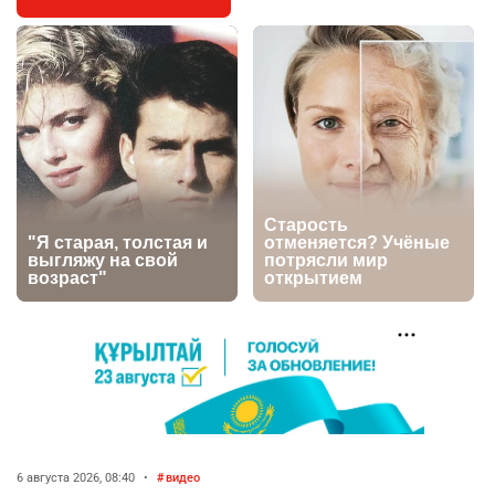
🇫🇷 Клуб ПСЖ объявил об открытии своей
4
футбольной академии в Астане
2647
2
39
🇺🇸🇯🇵 США и Япония провели совместную
5
интервенцию для спасения иены
2696
1
16
💬 Димаш Кудайберген ответил на критику
6
нового клипа
2724
6
77
🐏 Скота больше, а мясо дороже. Почему в
7
Казахстане продолжают расти цены на
баранину и конину
2465
5
17
🗣 620 человек освободили из колоний по
8
амнистии
6 августа 2026, 08:40
•
видео