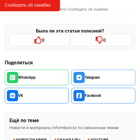
Сообщить об ошибке
Сообщить об опечатке
I
Выделите фрагмент и нажмите «Сообщить об ошибке»
Была ли эта статья полезной?
0
0
Поделиться
WhatsApp
Telegram
VK
Facebook
Ещё по теме
Новости и материалы Informburo.kz по связанным темам
НОВОСТИ МИРА
СКАНДАЛЫ
YOUTUBE