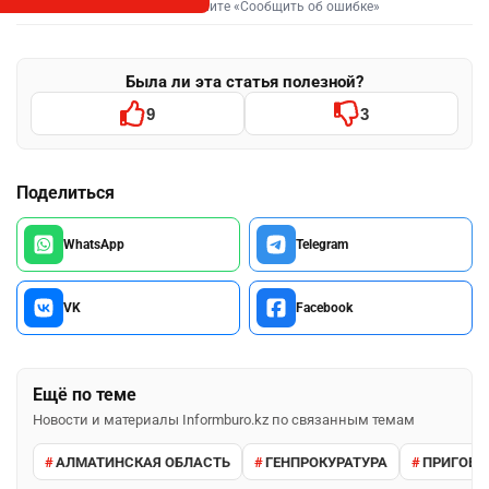
Выделите фрагмент и нажмите «Сообщить об ошибке»
Была ли эта статья полезной?
9
3
Поделиться
WhatsApp
Telegram
VK
Facebook
Ещё по теме
Новости и материалы Informburo.kz по связанным темам
АЛМАТИНСКАЯ ОБЛАСТЬ
ГЕНПРОКУРАТУРА
ПРИГОВО