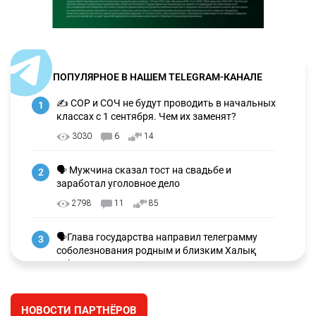
ПОПУЛЯРНОЕ В НАШЕМ TELEGRAM-КАНАЛЕ
✍️ СОР и СОЧ не будут проводить в начальных
1
классах с 1 сентября. Чем их заменят?
3030
6
14
🗣 Мужчина сказал тост на свадьбе и
2
заработал уголовное дело
2798
11
85
🗣Глава государства направил телеграмму
3
соболезнования родным и близким Халық
қаһарманы Ивана Гапича
2653
2
42
НОВОСТИ ПАРТНЁРОВ