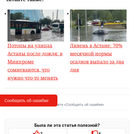
Потопы на улицах
Ливень в Астане: 70%
Астаны после дождя: в
месячной нормы
Минпроме
осадков выпало за два
сомневаются, что
дня
нужно что-то менять
Сообщить об ошибке
Сообщить об опечатке
I
Выделите фрагмент и нажмите «Сообщить об ошибке»
Была ли эта статья полезной?
7
5