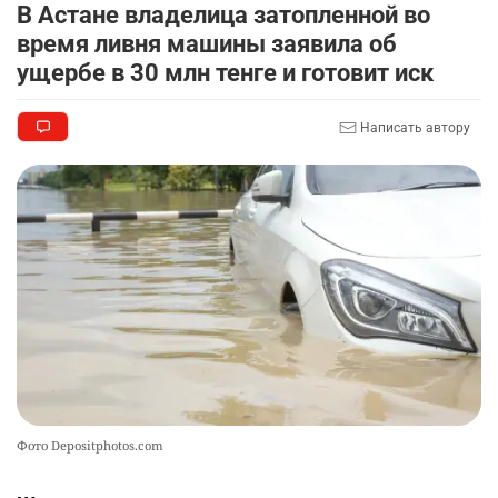
2358
3
18
В Астане владелица затопленной во
время ливня машины заявила об
🏠 Оправданному пастуху из Актобе подарили
9
ущербе в 30 млн тенге и готовит иск
квартиру
2352
7
72
Написать автору
🎬 Умер известный казахстанский
10
кинорежиссёр Ардак Амиркулов
2326
0
50
Фото Depositphotos.com