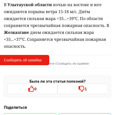
В
Улытауской области
ночью на востоке и юге
ожидаются порывы ветра 15-18 м/с. Днём
ожидается сильная жара +35...+39°C. По области
сохраняется чрезвычайная пожарная опасность. В
Жезказгане
днем ожидается сильная жара
+35...+37°C. Сохраняется чрезвычайная пожарная
опасность.
Сообщить об ошибке
Сообщить об опечатке
I
Выделите фрагмент и нажмите «Сообщить об ошибке»
Была ли эта статья полезной?
0
1
Поделиться