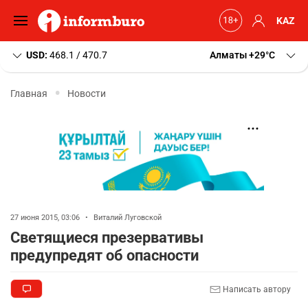
KAZ
USD:
468.1 / 470.7
Алматы
+29
C
Главная
Новости
27 июня 2015, 03:06
•
Виталий Луговской
Светящиеся презервативы
предупредят об опасности
Написать автору