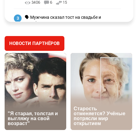
3406
6
15
🗣 Мужчина сказал тост на свадьбе и
3
заработал уголовное дело
3079
11
88
НОВОСТИ ПАРТНЁРОВ
🐏 Скота больше, а мясо дороже. Почему в
4
Казахстане продолжают расти цены на
баранину и конину
2791
5
18
🏠 Оправданному пастуху из Актобе подарили
5
квартиру
2590
7
74
👀 Опубликован список обладателей
6
образовательных грантов
2507
0
9