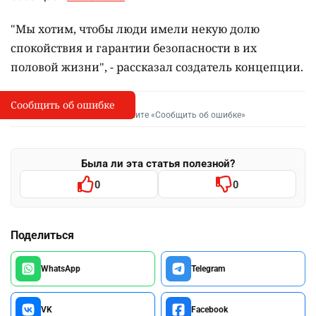
"Мы хотим, чтобы люди имели некую долю
спокойствия и гарантии безопасности в их
половой жизни", - рассказал создатель концепции.
Сообщить об ошибке
Сообщить об опечатке
I
Выделите фрагмент и нажмите «Сообщить об ошибке»
Была ли эта статья полезной?
0
0
Поделиться
WhatsApp
Telegram
VK
Facebook