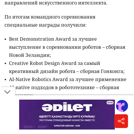
направлений искусственного интеллекта.
По итогам командного соревнования
специальные награды получили:
Best Demonstration Award за лучшее
выступление в соревновании роботов – сборная
Новой Зеландии;
Creative Robot Design Award за самый
креативный дизайн робота – сборная Гонконга;
AI-Native Robotics Award за лучшее применение
AI-native подходов в робототехнике – сборная
Бразилии.
Читайте также:
Казахстанский школьник занял второе место на
международной олимпиаде по ИИ