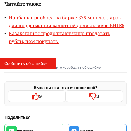
Читайте также:
Нацбанк приобрёл на бирже 375 млн долларов
для поддержания валютной доли активов ЕНПФ
Казахстанцы продолжают чаще продавать
рубли, чем покупать
Сообщить об ошибке
Сообщить об опечатке
I
Выделите фрагмент и нажмите «Сообщить об ошибке»
Была ли эта статья полезной?
9
3
Поделиться