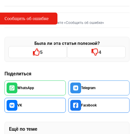
Сообщить об ошибке
Сообщить об опечатке
I
Выделите фрагмент и нажмите «Сообщить об ошибке»
Была ли эта статья полезной?
5
4
Поделиться
WhatsApp
Telegram
VK
Facebook
Ещё по теме