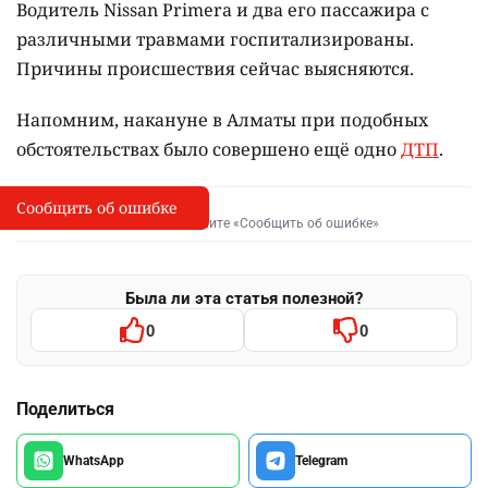
Водитель Nissan Primera и два его пассажира с
различными травмами госпитализированы.
Причины происшествия сейчас выясняются.
Напомним, накануне в Алматы при подобных
обстоятельствах было совершено ещё одно
ДТП
.
Сообщить об ошибке
Сообщить об опечатке
I
Выделите фрагмент и нажмите «Сообщить об ошибке»
Была ли эта статья полезной?
0
0
Поделиться
WhatsApp
Telegram