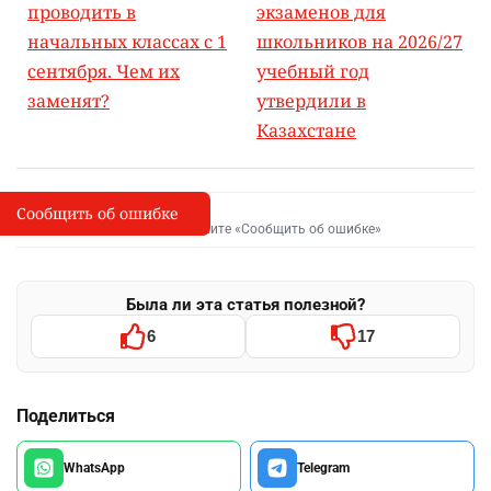
проводить в
экзаменов для
начальных классах с 1
школьников на 2026/27
сентября. Чем их
учебный год
заменят?
утвердили в
Казахстане
Сообщить об ошибке
Сообщить об опечатке
I
Выделите фрагмент и нажмите «Сообщить об ошибке»
Была ли эта статья полезной?
6
17
Поделиться
WhatsApp
Telegram