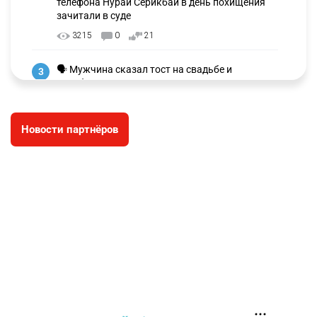
телефона Нурай Серикбай в день похищения
зачитали в суде
3215
0
21
🗣 Мужчина сказал тост на свадьбе и
3
заработал уголовное дело
2997
11
88
Новости партнёров
🐏 Скота больше, а мясо дороже. Почему в
4
Казахстане продолжают расти цены на
баранину и конину
2667
5
17
⚠️ Доброе утро, друзья! Предлагаем обзор
5
главных новостей за 4 августа
2782
0
1
🗣Глава государства направил телеграмму
6
соболезнования родным и близким Халық
қаһарманы Ивана Гапича