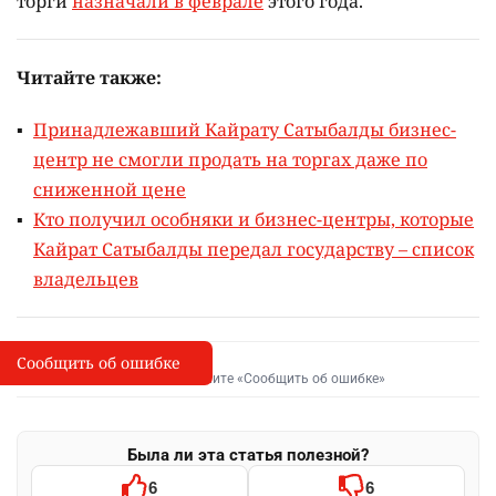
торги
назначали в феврале
этого года.
Читайте также:
Принадлежавший Кайрату Сатыбалды бизнес-
центр не смогли продать на торгах даже по
сниженной цене
Кто получил особняки и бизнес-центры, которые
Кайрат Сатыбалды передал государству – список
владельцев
Сообщить об ошибке
Сообщить об опечатке
I
Выделите фрагмент и нажмите «Сообщить об ошибке»
Была ли эта статья полезной?
6
6