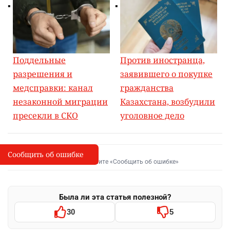
Поддельные
Против иностранца,
разрешения и
заявившего о покупке
медсправки: канал
гражданства
незаконной миграции
Казахстана, возбудили
пресекли в СКО
уголовное дело
Сообщить об ошибке
Сообщить об опечатке
I
Выделите фрагмент и нажмите «Сообщить об ошибке»
Была ли эта статья полезной?
30
5