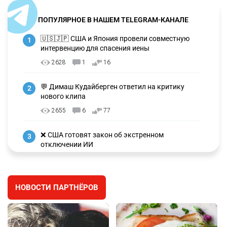
ПОПУЛЯРНОЕ В НАШЕМ TELEGRAM-КАНАЛЕ
🇺🇸🇯🇵 США и Япония провели совместную
1
интервенцию для спасения иены
2628
1
16
💬 Димаш Кудайберген ответил на критику
2
нового клипа
2655
6
77
❌ США готовят закон об экстренном
3
отключении ИИ
2691
1
39
🗣 Мужчина сказал тост на свадьбе и
4
НОВОСТИ ПАРТНЁРОВ
заработал уголовное дело
2336
11
79