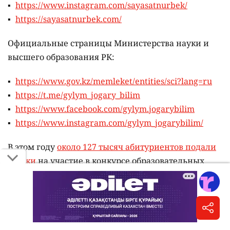
https://www.instagram.com/sayasatnurbek/
https://sayasatnurbek.com/
Официальные страницы Министерства науки и
высшего образования РК:
https://www.gov.kz/memleket/entities/sci?lang=ru
https://t.me/gylym_jogary_bilim
https://www.facebook.com/gylym.jogarybilim
https://www.instagram.com/gylym_jogarybilim/
В этом году
около 127 тысяч абитуриентов подали
заявки
на участие в конкурсе образовательных
грантов.
Больше всего заявлений поступило на
направления: