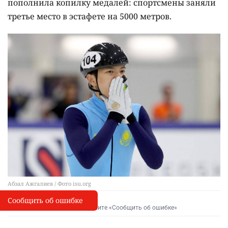
пополнила копилку медалей: спортсмены заняли
третье место в эстафете на 5000 метров.
Абзал Ажгалиев / Фото isu.org
Сообщить об ошибке
Сообщить об опечатке
I
Выделите фрагмент и нажмите «Сообщить об ошибке»