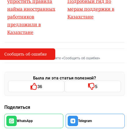
упростить правила
Подробный гид по
найма иностранных
мерам поддержки в
работников
Казахстане
предложили в
Казахстане
Сообщить об ошибке
Сообщить об опечатке
I
Выделите фрагмент и нажмите «Сообщить об ошибке»
Была ли эта статья полезной?
36
5
Поделиться
WhatsApp
Telegram