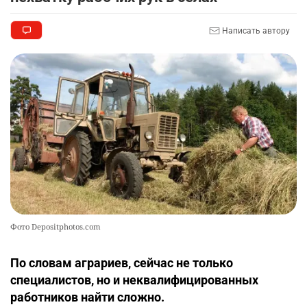
2340
18
41
Написать автору
🌟 Впервые за 70 лет в Казахстане выпустили
10
тигра в его исторический ареал
2367
17
46
Фото Depositphotos.com
По словам аграриев, сейчас не только
специалистов, но и неквалифицированных
работников найти сложно.