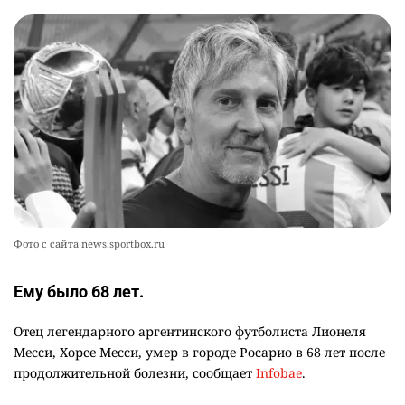
👀 Опубликован список обладателей
9
образовательных грантов
2386
0
8
🪱 "Мы думаем, что правим миром, но это не
10
так". Как дьявольские черви меняют наше
представление о жизни на Земле
2379
0
13
Фото с сайта news.sportbox.ru
Ему было 68 лет.
Отец легендарного аргентинского футболиста Лионеля
Месси, Хорсе Месси, умер в городе Росарио в 68 лет после
продолжительной болезни, сообщает
Infobae
.