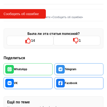
Сообщить об ошибке
Сообщить об опечатке
I
Выделите фрагмент и нажмите «Сообщить об ошибке»
Была ли эта статья полезной?
14
1
Поделиться
WhatsApp
Telegram
VK
Facebook
Ещё по теме