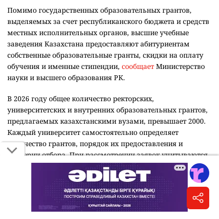
Помимо государственных образовательных грантов,
выделяемых за счет республиканского бюджета и средств
местных исполнительных органов, высшие учебные
заведения Казахстана предоставляют абитуриентам
собственные образовательные гранты, скидки на оплату
обучения и именные стипендии,
сообщает
Министерство
науки и высшего образования РК.
В 2026 году общее количество ректорских,
университетских и внутренних образовательных грантов,
предлагаемых казахстанскими вузами, превышает 2000.
Каждый университет самостоятельно определяет
количество грантов, порядок их предоставления и
критерии отбора. При рассмотрении заявок учитываются
результаты Единого национального тестирования,
академические достижения, наличие знака "Алтын белгі",
победы в олимпиадах, научных, творческих и спортивных
конкурсах, а также социальный статус абитуриента.