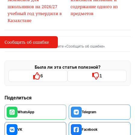
школьников на 2026/27
содержание одного из
учебный год утвердили в
предметов
Казахстане
Сообщить об ошибке
Сообщить об опечатке
I
Выделите фрагмент и нажмите «Сообщить об ошибке»
Была ли эта статья полезной?
6
1
Поделиться
WhatsApp
Telegram
VK
Facebook