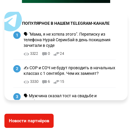
ПОПУЛЯРНОЕ В НАШЕМ TELEGRAM-КАНАЛЕ
🗣 "Мама, я не хотела этого". Переписку из
1
телефона Нурай Серикбай в день похищения
зачитали в суде
3322
0
24
✍️ СОР и СОЧ не будут проводить в начальных
2
классах с 1 сентября. Чем их заменят?
3330
6
15
🗣 Мужчина сказал тост на свадьбе и
3
заработал уголовное дело
3038
11
88
Новости партнёров
🐏 Скота больше, а мясо дороже. Почему в
4
Казахстане продолжают расти цены на