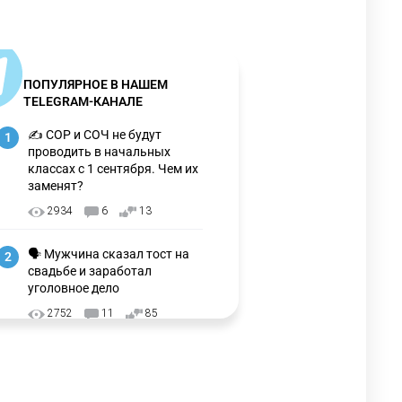
ПОПУЛЯРНОЕ В НАШЕМ
TELEGRAM-КАНАЛЕ
✍️ СОР и СОЧ не будут
1
проводить в начальных
классах с 1 сентября. Чем их
заменят?
2934
6
13
🗣 Мужчина сказал тост на
2
свадьбе и заработал
уголовное дело
2752
11
85
🗣Глава государства
3
направил телеграмму
соболезнования родным и