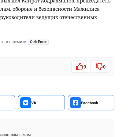
ных дел Кайрат Абдрахманов, председатель
лам, обороне и безопасности Мажилиса
руководители ведущих отечественных
ент и нажмите
Ctrl+Enter
0
0
VK
Facebook
 связанным темам