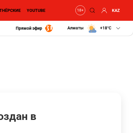
ТНЁРСКИЕ
YOUTUBE
KAZ
Алматы
+18
C
Прямой эфир
оздан в