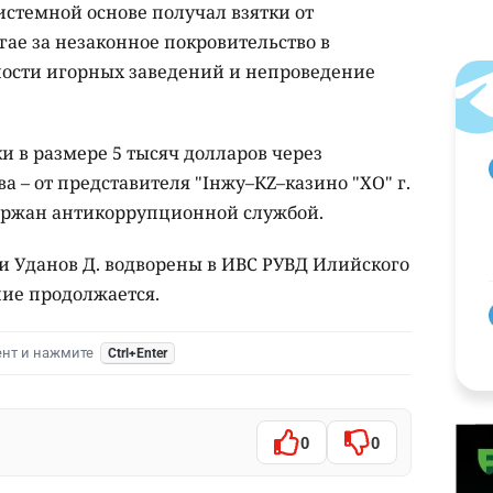
истемной основе получал взятки от
ае за незаконное покровительство в
ости игорных заведений и непроведение
и в размере 5 тысяч долларов через
а – от представителя "Інжу–КZ–казино "ХО" г.
ержан антикоррупционной службой.
и Уданов Д. водворены в ИВС РУВД Илийского
ние продолжается.
ент и нажмите
Ctrl+Enter
0
0