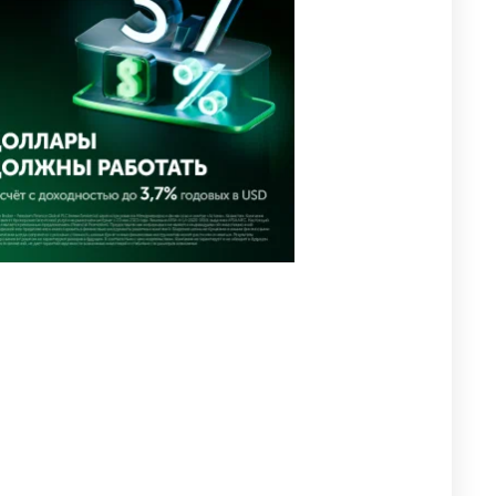
иены
2663
1
16
💬 Димаш Кудайберген
4
ответил на критику нового
клипа
2689
6
77
❌ США готовят закон об
5
экстренном отключении ИИ
2755
1
39
⚠️ Доброе утро, друзья!
6
Предлагаем обзор главных
новостей за 4 августа
2439
0
1
🗣Глава государства
7
направил телеграмму
соболезнования родным и