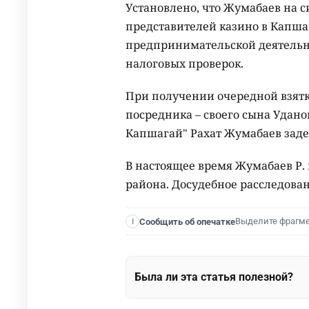
Установлено, что Жумабаев на с
представителей казино в Капшаг
предпринимательской деятельн
налоговых проверок.
При получении очередной взятк
посредника – своего сына Уданов
Капшагай" Рахат Жумабаев зад
В настоящее время Жумабаев Р. 
района. Досудебное расследова
Выделите фрагм
Сообщить об опечатке
I
Была ли эта статья полезной?