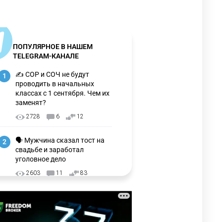
ПОПУЛЯРНОЕ В НАШЕМ
TELEGRAM-КАНАЛЕ
✍️ СОР и СОЧ не будут
1
проводить в начальных
классах с 1 сентября. Чем их
заменят?
2728
6
12
🗣 Мужчина сказал тост на
2
свадьбе и заработал
уголовное дело
2603
11
83
🇺🇸🇯🇵 США и Япония
3
провели совместную
интервенцию для спасения