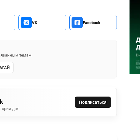
VK
Facebook
 связанным темам
АГАЙ
ok
Подписаться
тории дня.