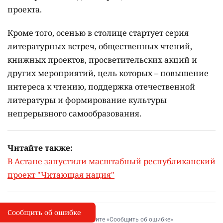
проекта.
Кроме того, осенью в столице стартует серия
литературных встреч, общественных чтений,
книжных проектов, просветительских акций и
других мероприятий, цель которых –
повышение
интереса к чтению, поддержка отечественной
литературы и формирование культуры
непрерывного самообразования.
Читайте также:
В Астане запустили масштабный республиканский
проект "Читающая нация"
Сообщить об ошибке
Сообщить об опечатке
I
Выделите фрагмент и нажмите «Сообщить об ошибке»