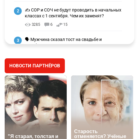
✍️ СОР и СОЧ не будут проводить в начальных
2
классах с 1 сентября. Чем их заменят?
3285
6
15
🗣 Мужчина сказал тост на свадьбе и
3
заработал уголовное дело
3008
11
88
НОВОСТИ ПАРТНЁРОВ
🐏 Скота больше, а мясо дороже. Почему в
4
Казахстане продолжают расти цены на
баранину и конину
2678
5
18
⚠️ Доброе утро, друзья! Предлагаем обзор
5
главных новостей за 4 августа
2790
0
1
🗣Глава государства направил телеграмму
6