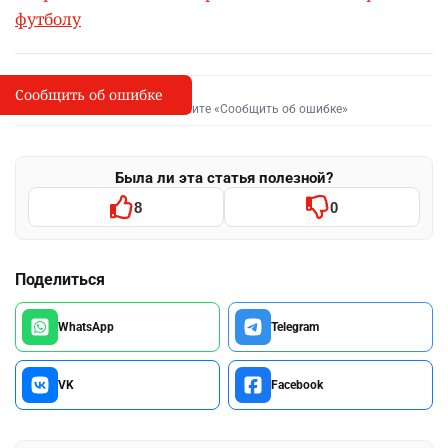
футболу
Сообщить об ошибке
Сообщить об опечатке
I
Выделите фрагмент и нажмите «Сообщить об ошибке»
Была ли эта статья полезной?
8
0
Поделиться
WhatsApp
Telegram
VK
Facebook