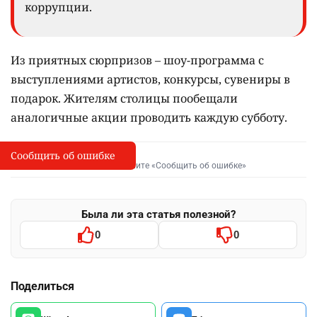
коррупции.
Из приятных сюрпризов – шоу-программа с
выступлениями артистов, конкурсы, сувениры в
подарок. Жителям столицы пообещали
аналогичные акции проводить каждую субботу.
Сообщить об ошибке
Сообщить об опечатке
I
Выделите фрагмент и нажмите «Сообщить об ошибке»
Была ли эта статья полезной?
0
0
Поделиться