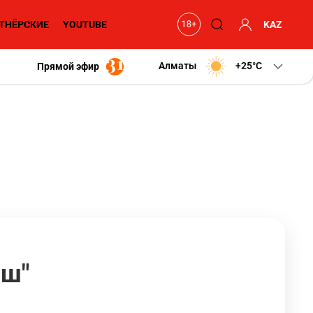
ТНЁРСКИЕ
YOUTUBE
KAZ
Алматы
+25
C
Прямой эфир
аш"