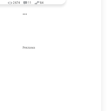
2674
11
84
🇺🇸🇯🇵 США и Япония
3
провели совместную
интервенцию для спасения
иены
2673
1
16
💬 Димаш Кудайберген
4
ответил на критику нового
клипа
2705
6
77
⚠️ Доброе утро, друзья!
5
Предлагаем обзор главных
новостей за 4 августа
2496
0
1
🗣Глава государства
6
направил телеграмму