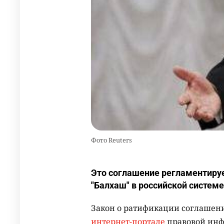
Фото Reuters
Это соглашение регламентируе
"Балхаш" в российской систем
Закон о ратификации соглашен
интернет-портале
правовой ин