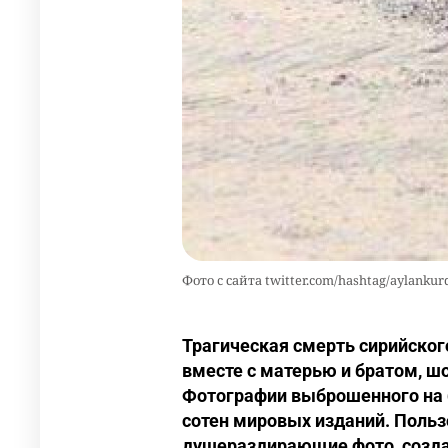
Фото c сайта twitter.com/hashtag/aylankur
Трагическая смерть сирийског
вместе с матерью и братом, ш
Фотографии выброшенного на б
сотен мировых изданий. Пользо
душераздирающие фото, создал