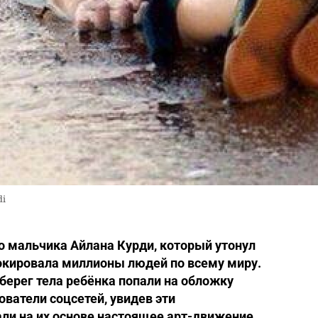
di
о мальчика Айлана Курди, который утонул
окировала миллионы людей по всему миру.
ерег тела ребёнка попали на обложку
ватели соцсетей, увидев эти
и на их основе настоящее арт-движение,