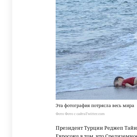
Эта фотография потрясла весь мира
Фото Фото с сайтаTwitter.com
Президент Турции Реджеп Тайип
Евросоюз в том, что Средиземно