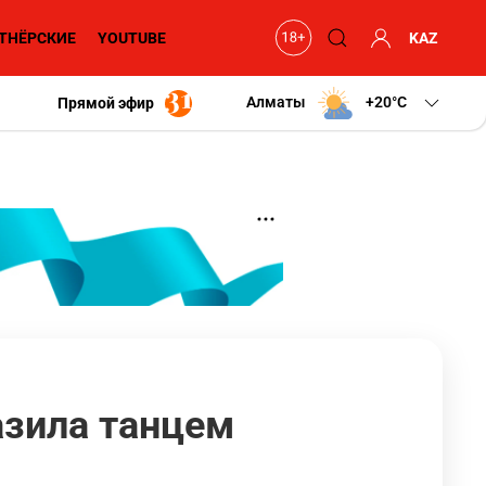
ТНЁРСКИЕ
YOUTUBE
KAZ
Алматы
+20
C
Прямой эфир
зила танцем