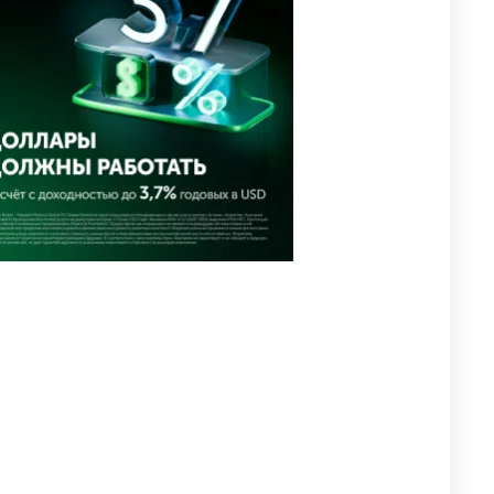
похищения зачитали в суде
2903
0
19
⚠️ Доброе утро, друзья!
4
Предлагаем обзор главных
новостей за 4 августа
2708
0
1
🗣Глава государства
5
направил телеграмму
соболезнования родным и
близким Халық қаһарманы
Ивана Гапича
2712
2
42
🇫🇷 Клуб ПСЖ объявил об
6
открытии своей футбольной
академии в Астане
2741
2
39