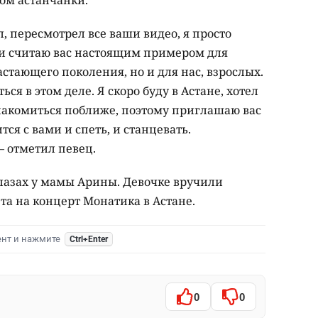
ом астанчанки.
л, пересмотрел все ваши видео, я просто
 и считаю вас настоящим примером для
стающего поколения, но и для нас, взрослых.
ся в этом деле. Я скоро буду в Астане, хотел
знакомиться поближе, поэтому приглашаю вас
тся с вами и спеть, и станцевать.
– отметил певец.
глазах у мамы Арины. Девочке вручили
ета на концерт Монатика в Астане.
ент и нажмите
Ctrl+Enter
0
0