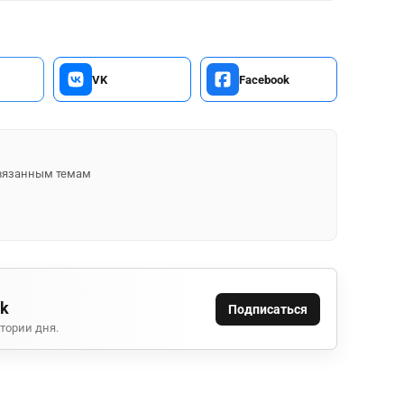
VK
Facebook
 связанным темам
ok
Подписаться
тории дня.