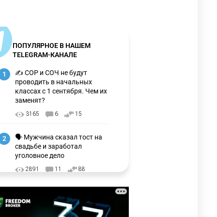
ПОПУЛЯРНОЕ В НАШЕМ
TELEGRAM-КАНАЛЕ
✍️ СОР и СОЧ не будут
1
проводить в начальных
классах с 1 сентября. Чем их
заменят?
3165
6
15
🗣 Мужчина сказал тост на
2
свадьбе и заработал
уголовное дело
2891
11
88
🗣 "Мама, я не хотела этого".
3
Переписку из телефона
Нурай Серикбай в день