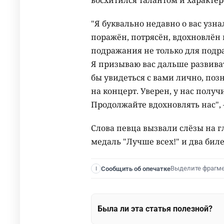
восхитился талантом и характер
"Я буквально недавно о вас узна
поражён, потрясён, вдохновлён
подражания не только для подра
Я призываю вас дальше развивать
бы увидеться с вами лично, по
на концерт. Уверен, у нас получи
Продолжайте вдохновлять нас", 
Слова певца вызвали слёзы на 
медаль "Лучше всех!" и два бил
Выделите фрагм
Сообщить об опечатке
I
Была ли эта статья полезной?