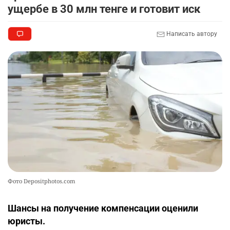
2361
3
18
ущербе в 30 млн тенге и готовит иск
🏠 Оправданному пастуху из Актобе подарили
9
Написать автору
квартиру
2355
7
72
🎬 Умер известный казахстанский
10
кинорежиссёр Ардак Амиркулов
2328
0
50
Фото Depositphotos.com
Шансы на получение компенсации оценили
юристы.