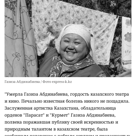
Газиза Абдинабиева / Фото express-k.kz
"Умерла Газиза Абдинабиева, гордость казахского театра
и кино. Печально известная болезнь никого не пощадила.
Заслуженная артистка Казахстана, обладательница
орденов "Парасат" и "Курмет" Газиза Абдинабиева,
полвека поражавшая публику своей искренностью и
природным талантом в казахском театре, была
особенным человеком с добрым сердцем и преданностью.