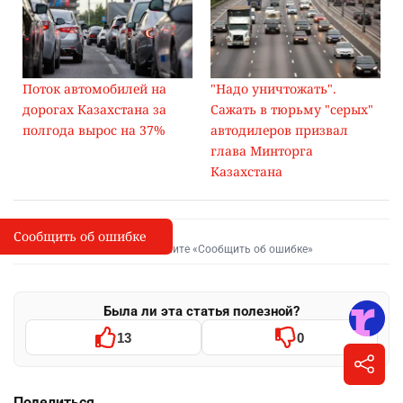
Поток автомобилей на
"Надо уничтожать".
дорогах Казахстана за
Сажать в тюрьму "серых"
полгода вырос на 37%
автодилеров призвал
глава Минторга
Казахстана
Сообщить об ошибке
Сообщить об опечатке
I
Выделите фрагмент и нажмите «Сообщить об ошибке»
Была ли эта статья полезной?
13
0
Поделиться