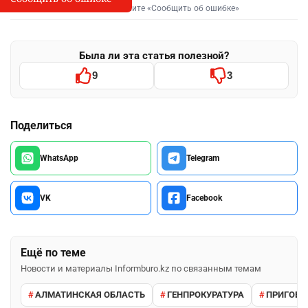
Выделите фрагмент и нажмите «Сообщить об ошибке»
Была ли эта статья полезной?
9
3
Поделиться
WhatsApp
Telegram
VK
Facebook
Ещё по теме
Новости и материалы Informburo.kz по связанным темам
АЛМАТИНСКАЯ ОБЛАСТЬ
ГЕНПРОКУРАТУРА
ПРИГОВО