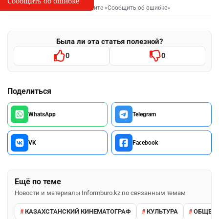
Сообщить об ошибке
I
Выделите фрагмент и нажмите «Сообщить об ошибке»
Была ли эта статья полезной?
0
0
Поделиться
WhatsApp
Telegram
VK
Facebook
Ещё по теме
Новости и материалы Informburo.kz по связанным темам
КАЗАХСТАНСКИЙ КИНЕМАТОГРАФ
КУЛЬТУРА
ОБЩЕС