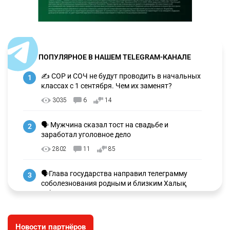
ПОПУЛЯРНОЕ В НАШЕМ TELEGRAM-КАНАЛЕ
✍️ СОР и СОЧ не будут проводить в начальных
1
классах с 1 сентября. Чем их заменят?
3035
6
14
🗣 Мужчина сказал тост на свадьбе и
2
заработал уголовное дело
2802
11
85
🗣Глава государства направил телеграмму
3
соболезнования родным и близким Халық
қаһарманы Ивана Гапича
2654
2
42
Новости партнёров