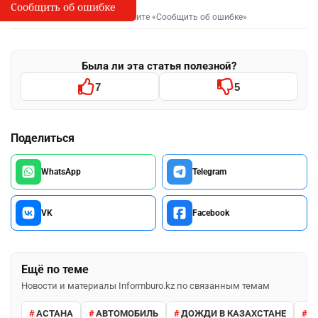
Сообщить об ошибке
Сообщить об опечатке
I
Выделите фрагмент и нажмите «Сообщить об ошибке»
Была ли эта статья полезной?
7
5
Поделиться
WhatsApp
Telegram
VK
Facebook
Ещё по теме
Новости и материалы Informburo.kz по связанным темам
АСТАНА
АВТОМОБИЛЬ
ДОЖДИ В КАЗАХСТАНЕ
М