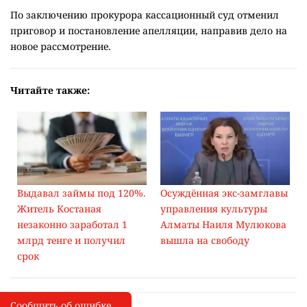
По заключению прокурора кассационный суд отменил
приговор и постановление апелляции, направив дело на
новое рассмотрение.
Читайте также:
Выдавал займы под 120%.
Осуждённая экс-замглавы
Житель Костаная
управления культуры
незаконно заработал 1
Алматы Наиля Мулюкова
млрд тенге и получил
вышла на свободу
срок
Сообщить об ошибке
Сообщить об опечатке
I