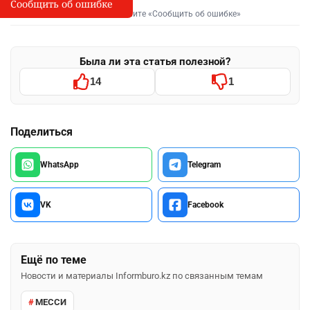
Сообщить об ошибке
Сообщить об опечатке
I
Выделите фрагмент и нажмите «Сообщить об ошибке»
Была ли эта статья полезной?
14
1
Поделиться
WhatsApp
Telegram
VK
Facebook
Ещё по теме
Новости и материалы Informburo.kz по связанным темам
МЕССИ