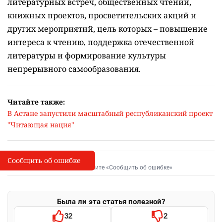
литературных встреч, общественных чтений,
книжных проектов, просветительских акций и
других мероприятий, цель которых –
повышение
интереса к чтению, поддержка отечественной
литературы и формирование культуры
непрерывного самообразования.
Читайте также:
В Астане запустили масштабный республиканский проект
"Читающая нация"
Сообщить об ошибке
Сообщить об опечатке
I
Выделите фрагмент и нажмите «Сообщить об ошибке»
Была ли эта статья полезной?
32
2