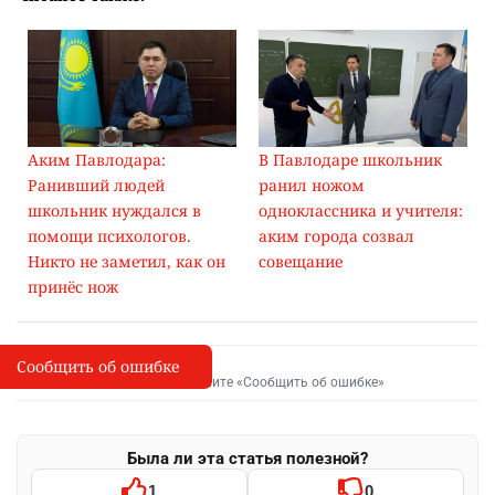
Аким Павлодара:
В Павлодаре школьник
Ранивший людей
ранил ножом
школьник нуждался в
одноклассника и учителя:
помощи психологов.
аким города созвал
Никто не заметил, как он
совещание
принёс нож
Сообщить об ошибке
Сообщить об опечатке
I
Выделите фрагмент и нажмите «Сообщить об ошибке»
Была ли эта статья полезной?
1
0