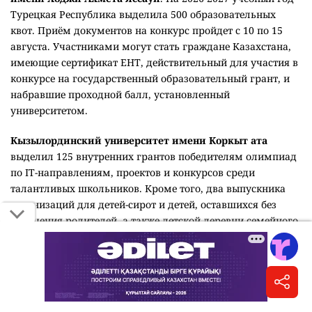
Турецкая Республика выделила 500 образовательных
квот. Приём документов на конкурс пройдет с 10 по 15
августа. Участниками могут стать граждане Казахстана,
имеющие сертификат ЕНТ, действительный для участия в
конкурсе на государственный образовательный грант, и
набравшие проходной балл, установленный
университетом.
Кызылординский университет имени Коркыт ата
выделил 125 внутренних грантов победителям олимпиад
по IT-направлениям, проектов и конкурсов среди
талантливых школьников. Кроме того, два выпускника
организаций для детей-сирот и детей, оставшихся без
попечения родителей, а также детской деревни семейного
типа "Атамекен" получили образовательные гранты,
полностью покрывающие стоимость обучения.
Восточно-Казахстанский технический университет
имени Д.Серикбаева
предусмотрел 94 гранта по своим