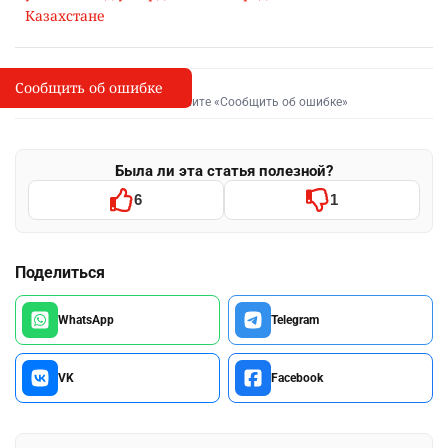
Казахстане
Сообщить об ошибке
Сообщить об опечатке
I
Выделите фрагмент и нажмите «Сообщить об ошибке»
Была ли эта статья полезной?
6
1
Поделиться
WhatsApp
Telegram
VK
Facebook