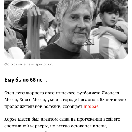
🪱 "Мы думаем, что правим миром, но это не
10
так". Как дьявольские черви меняют наше
представление о жизни на Земле
2379
0
13
Фото с сайта news.sportbox.ru
Ему было 68 лет.
Отец легендарного аргентинского футболиста Лионеля
Месси, Хорсе Месси, умер в городе Росарио в 68 лет после
продолжительной болезни, сообщает
Infobae
.
Хорхе Месси был агентом сына на протяжении всей его
спортивной карьеры, но всегда оставался в тени,