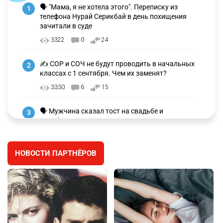
🗣 "Мама, я не хотела этого". Переписку из
1
телефона Нурай Серикбай в день похищения
зачитали в суде
3322
0
24
✍️ СОР и СОЧ не будут проводить в начальных
2
классах с 1 сентября. Чем их заменят?
3330
6
15
🗣 Мужчина сказал тост на свадьбе и
3
заработал уголовное дело
3038
11
88
НОВОСТИ ПАРТНЁРОВ
🐏 Скота больше, а мясо дороже. Почему в
4
Казахстане продолжают расти цены на
баранину и конину
2731
5
18
⚠️ Доброе утро, друзья! Предлагаем обзор
5