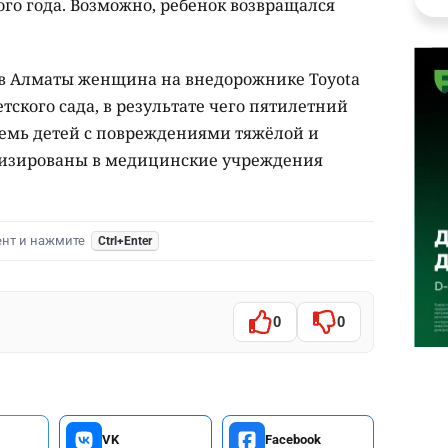
о года. Возможно, ребенок возвращался
в Алматы женщина на внедорожнике Toyota
етского сада, в результате чего пятилетний
семь детей с повреждениями тяжёлой и
лизированы в медицинские учреждения
ент и нажмите
Ctrl+Enter
0
0
VK
Facebook