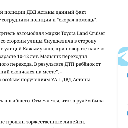
й полиции ДВД Астаны данный факт
т сотрудники полиции и "скорая помощь".
водитель автомобиля марки Toyota Land Cruiser
а со стороны улицы Янушкевича в сторону
 с улицей Кажымукана, при повороте налево
озрасте 10-12 лет. Мальчик переходил
ого перехода. В результате ДТП ребёнок от
ий скончался на месте", -
о особым поручениям УАП ДВД Астаны
 погибшего. Отмечается, что за рулём была
тане прошли торжественные линейки,