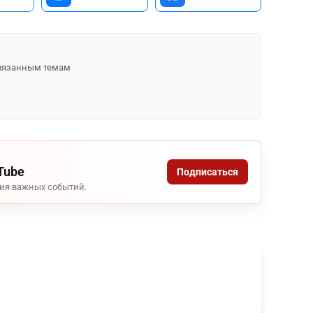
 связанным темам
Tube
Подписаться
ния важных событий.