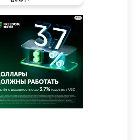
заменят?
3321
6
15
🗣 Мужчина сказал тост на
3
свадьбе и заработал
уголовное дело
3030
11
88
🐏 Скота больше, а мясо
4
дороже. Почему в
Казахстане продолжают
расти цены на баранину и
конину
2720
5
18
⚠️ Доброе утро, друзья!
5
Предлагаем обзор главных
новостей за 4 августа
2815
0
1