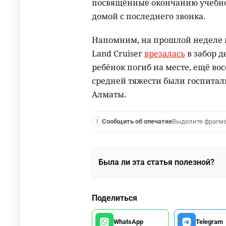
посвящённые окончанию учебног
домой с последнего звонка.
Напомним, на прошлой неделе 
Land Cruiser
врезалась
в забор д
ребёнок погиб на месте, ещё во
средней тяжести были госпита
Алматы.
Выделите фрагм
Сообщить об опечатке
I
Была ли эта статья полезной?
Поделиться
WhatsApp
Telegram