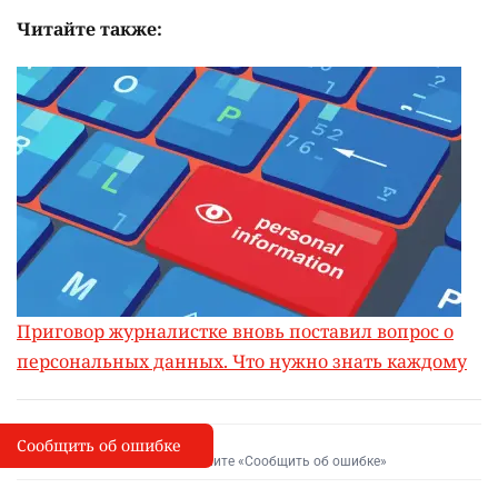
Читайте также:
Приговор журналистке вновь поставил вопрос о
персональных данных. Что нужно знать каждому
Сообщить об ошибке
Сообщить об опечатке
I
Выделите фрагмент и нажмите «Сообщить об ошибке»