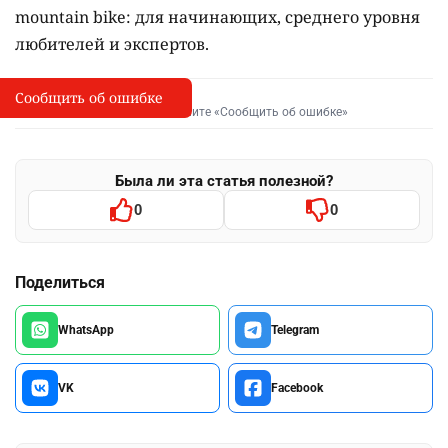
mountain bike: для начинающих, среднего уровня
любителей и экспертов.
Сообщить об ошибке
Сообщить об опечатке
I
Выделите фрагмент и нажмите «Сообщить об ошибке»
Была ли эта статья полезной?
0
0
Поделиться
WhatsApp
Telegram
VK
Facebook