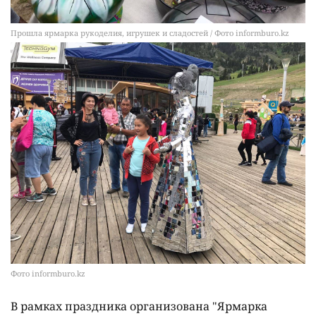
Прошла ярмарка рукоделия, игрушек и сладостей / Фото informburo.kz
Фото informburo.kz
В рамках праздника организована "Ярмарка