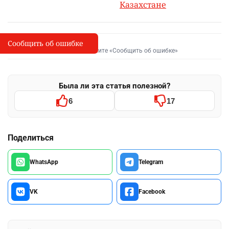
Казахстане
Сообщить об ошибке
Сообщить об опечатке
I
Выделите фрагмент и нажмите «Сообщить об ошибке»
Была ли эта статья полезной?
6
17
Поделиться
WhatsApp
Telegram
VK
Facebook