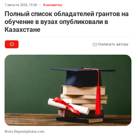
2806
2
40
7 августа 2026, 15:00
•
назаметку
Полный список обладателей грантов на
🚗 Казахстанцев убедили оформить
8
обучение в вузах опубликовали в
автокредиты за вознаграждение
Казахстане
2727
0
11
Написать автору
🦻 Казахстанцы смогут получать слуховые
9
аппараты без инвалидности
2420
1
26
💻 В школах Казахстана изменили название и
10
содержание некоторых предметов
2457
3
19
Фото Depositphotos.com