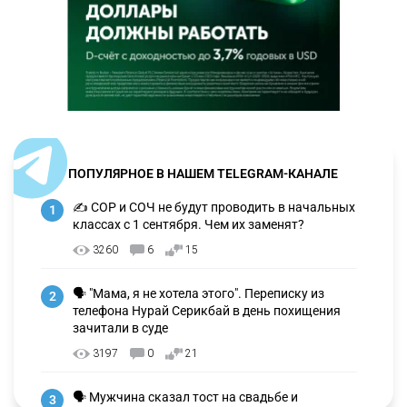
ПОПУЛЯРНОЕ В НАШЕМ TELEGRAM-КАНАЛЕ
✍️ СОР и СОЧ не будут проводить в начальных
1
классах с 1 сентября. Чем их заменят?
3260
6
15
🗣 "Мама, я не хотела этого". Переписку из
2
телефона Нурай Серикбай в день похищения
зачитали в суде
3197
0
21
🗣 Мужчина сказал тост на свадьбе и
3