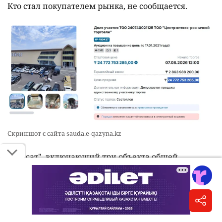
Кто стал покупателем рынка, не сообщается.
Скриншот с сайта sauda.e-qazyna.kz
"Байсат", включающий три объекта общей
площадью 4221,4 м² и земельный участок 1,4 га,
находился в собственности аффилированных
компаний ТОО "Совместное предприятие
"КазГерСтрой" и ТОО "Astana Finansial Group",