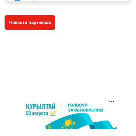
заработал уголовное дело
2991
11
88
Новости партнёров
🐏 Скота больше, а мясо дороже. Почему в
4
Казахстане продолжают расти цены на
баранину и конину
2650
5
17
⚠️ Доброе утро, друзья! Предлагаем обзор
5
главных новостей за 4 августа
2778
0
1
🗣Глава государства направил телеграмму
6
соболезнования родным и близким Халық
қаһарманы Ивана Гапича
2763
2
42
🇫🇷 Клуб ПСЖ объявил об открытии своей
7
футбольной академии в Астане