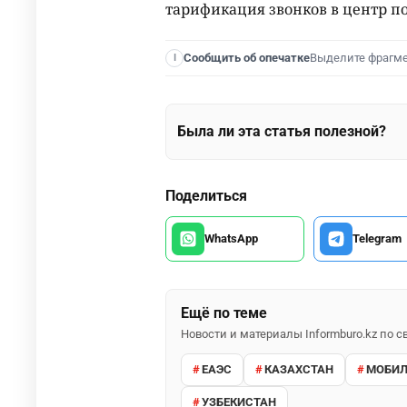
тарификация звонков в центр п
Выделите фрагм
Сообщить об опечатке
I
Была ли эта статья полезной?
Поделиться
WhatsApp
Telegram
Ещё по теме
Новости и материалы Informburo.kz по
ЕАЭС
КАЗАХСТАН
МОБИЛ
УЗБЕКИСТАН