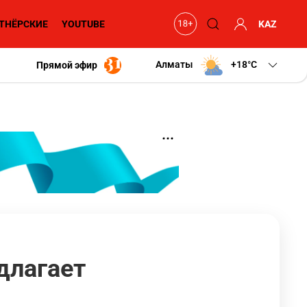
ТНЁРСКИЕ
YOUTUBE
KAZ
Алматы
+18
C
Прямой эфир
длагает