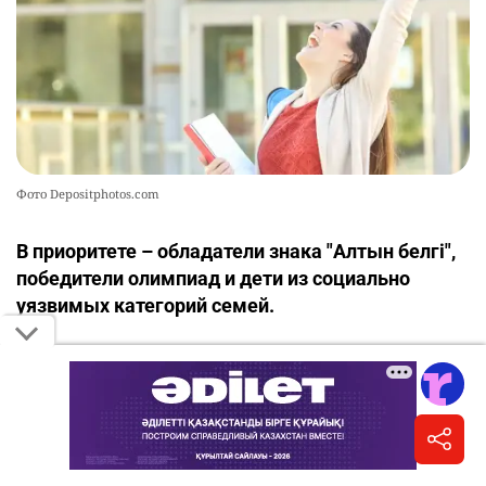
Фото Depositphotos.com
В приоритете – обладатели знака "Алтын белгі",
победители олимпиад и дети из социально
уязвимых категорий семей.
Помимо государственных образовательных
грантов, выделяемых за счет республиканского
бюджета и средств местных исполнительных
органов, высшие учебные заведения Казахстана
предоставляют абитуриентам собственные