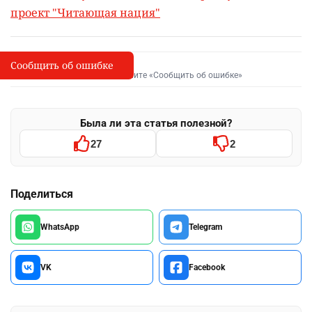
проект "Читающая нация"
Сообщить об ошибке
Сообщить об опечатке
I
Выделите фрагмент и нажмите «Сообщить об ошибке»
Была ли эта статья полезной?
27
2
Поделиться
WhatsApp
Telegram
VK
Facebook