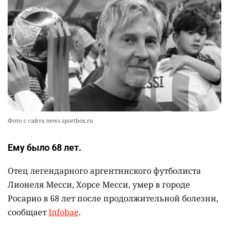
2368
0
8
🪱 "Мы думаем, что правим миром, но это не
10
так". Как дьявольские черви меняют наше
представление о жизни на Земле
2367
0
13
Фото с сайта news.sportbox.ru
Ему было 68 лет.
Отец легендарного аргентинского футболиста
Лионеля Месси, Хорсе Месси, умер в городе
Росарио в 68 лет после продолжительной болезни,
сообщает
Infobae
.