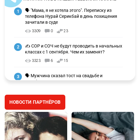
🗣 "Мама, я не хотела этого". Переписку из
1
телефона Нурай Серикбай в день похищения
зачитали в суде
3309
0
23
✍️ СОР и СОЧ не будут проводить в начальных
2
классах с 1 сентября. Чем их заменят?
3323
6
15
🗣 Мужчина сказал тост на свадьбе и
3
заработал уголовное дело
3031
11
88
НОВОСТИ ПАРТНЁРОВ
🐏 Скота больше, а мясо дороже. Почему в
4
Казахстане продолжают расти цены на
баранину и конину
2721
5
18