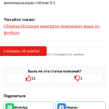
минимальным счётом 0:1.
Читайте также:
Сборная Испании выиграла чемпионат мира по
футболу
Сообщить об ошибке
Сообщить об опечатке
I
Выделите фрагмент и нажмите «Сообщить об ошибке»
Была ли эта статья полезной?
11
1
Поделиться
WhatsApp
Telegram