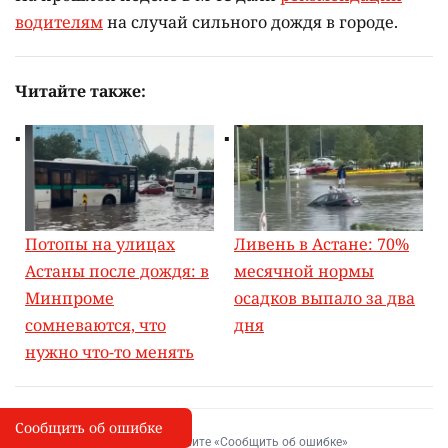
водителям
на случай сильного дождя в городе.
Читайте также:
Потопы на улицах
Ливень в Астане: 70%
Астаны после дождя: в
месячной нормы
Минпроме
осадков выпало за два
сомневаются, что
дня
нужно что-то менять
Сообщить об ошибке
Сообщить об опечатке
I
Выделите фрагмент и нажмите «Сообщить об ошибке»