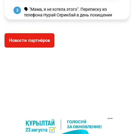
🗣 "Мама, я не хотела этого". Переписку из
3
телефона Нурай Серикбай в день похищения
зачитали в суде
2805
0
19
Новости партнёров
⚠️ Доброе утро, друзья! Предлагаем обзор
4
главных новостей за 4 августа
2693
0
1
🗣Глава государства направил телеграмму
5
соболезнования родным и близким Халық
қаһарманы Ивана Гапича
2699
2
42
🇫🇷 Клуб ПСЖ объявил об открытии своей
6
футбольной академии в Астане
2713
2
39