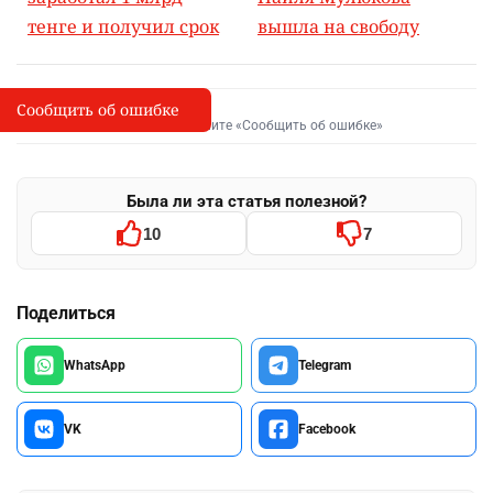
тенге и получил срок
вышла на свободу
Сообщить об ошибке
Сообщить об опечатке
I
Выделите фрагмент и нажмите «Сообщить об ошибке»
Была ли эта статья полезной?
10
7
Поделиться
WhatsApp
Telegram
VK
Facebook