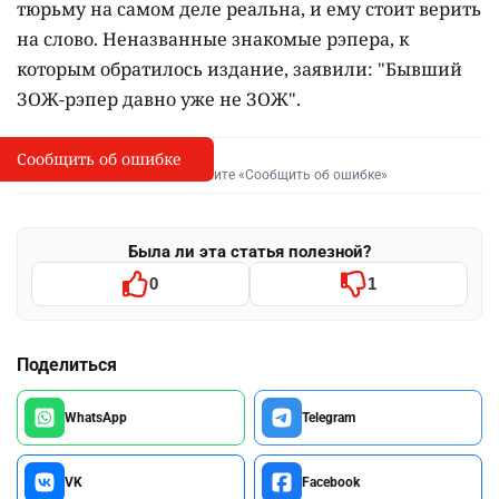
тюрьму на самом деле реальна, и ему стоит верить
на слово. Неназванные знакомые рэпера, к
которым обратилось издание, заявили: "Бывший
ЗОЖ-рэпер давно уже не ЗОЖ".
Сообщить об ошибке
Сообщить об опечатке
I
Выделите фрагмент и нажмите «Сообщить об ошибке»
Была ли эта статья полезной?
0
1
Поделиться
WhatsApp
Telegram
VK
Facebook