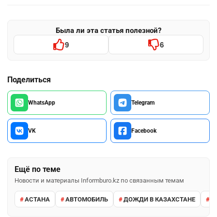
Была ли эта статья полезной?
9
6
Поделиться
WhatsApp
Telegram
VK
Facebook
Ещё по теме
Новости и материалы Informburo.kz по связанным темам
АСТАНА
АВТОМОБИЛЬ
ДОЖДИ В КАЗАХСТАНЕ
М