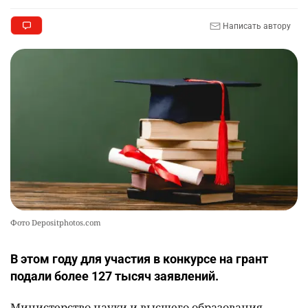
Написать автору
🦻 Казахстанцы смогут получать слуховые
9
аппараты без инвалидности
2351
1
25
💻 В школах Казахстана изменили название и
10
содержание некоторых предметов
2436
3
19
Фото Depositphotos.com
В этом году для участия в конкурсе на грант
подали более 127 тысяч заявлений.
Министерство науки и высшего образования