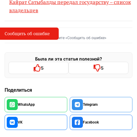
Кайрат Сатыбалды передал государству – список
владельцев
Сообщить об ошибке
Сообщить об опечатке
I
Выделите фрагмент и нажмите «Сообщить об ошибке»
Была ли эта статья полезной?
5
5
Поделиться
WhatsApp
Telegram
VK
Facebook