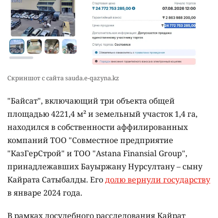
Скриншот с сайта sauda.e-qazyna.kz
"Байсат", включающий три объекта общей
площадью 4221,4 м² и земельный участок 1,4 га,
находился в собственности аффилированных
компаний ТОО "Совместное предприятие
"КазГерСтрой" и ТОО "Astana Finansial Group",
принадлежавших Бауыржану Нурсултану – сыну
Кайрата Сатыбалды. Его
долю вернули государству
в январе 2024 года.
В рамках досудебного расследования Кайрат