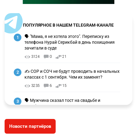
ПОПУЛЯРНОЕ В НАШЕМ TELEGRAM-КАНАЛЕ
🗣 "Мама, я не хотела этого". Переписку из
1
телефона Нурай Серикбай в день похищения
зачитали в суде
3124
0
21
✍️ СОР и СОЧ не будут проводить в начальных
2
классах с 1 сентября. Чем их заменят?
3235
6
15
🗣 Мужчина сказал тост на свадьбе и
3
заработал уголовное дело
2972
11
88
Новости партнёров
🐏 Скота больше, а мясо дороже. Почему в
4
Казахстане продолжают расти цены на