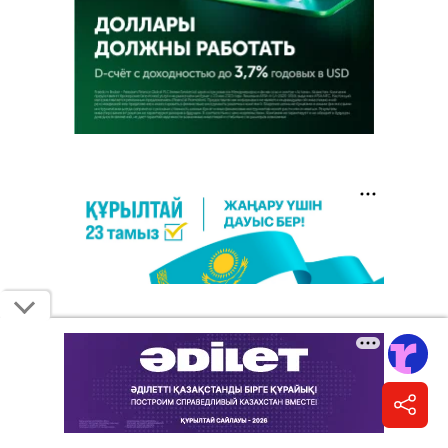
7 августа 2026, 12:02
•
Кудрет Петр
•
официально
Отец погибшей в ДТП на Аль-Фараби
потребовал 100 млн тенге компенсации.
Что решила апелляция