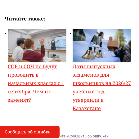
Читайте также:
СОР и СОЧ не будут
Даты выпускных
проводить в
экзаменов для
начальных классах с 1
школьников на 2026/27
сентября. Чем их
учебный год
заменят?
утвердили в
Казахстане
Сообщить об ошибке
Сообщить об опечатке
I
Выделите фрагмент и нажмите «Сообщить об ошибке»