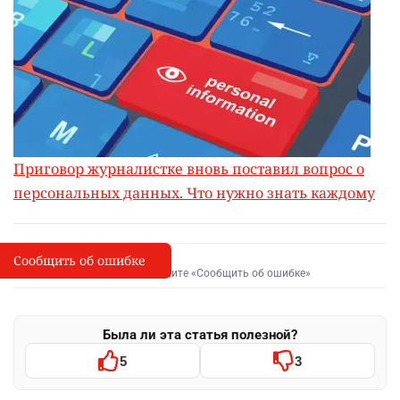
Приговор журналистке вновь поставил вопрос о
персональных данных. Что нужно знать каждому
Сообщить об ошибке
Сообщить об опечатке
I
Выделите фрагмент и нажмите «Сообщить об ошибке»
Была ли эта статья полезной?
5
3