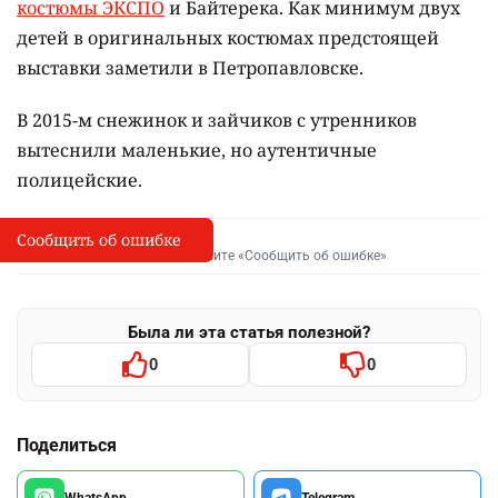
костюмы ЭКСПО
и Байтерека. Как минимум двух
детей в оригинальных костюмах предстоящей
выставки заметили в Петропавловске.
В 2015-м снежинок и зайчиков с утренников
вытеснили маленькие, но аутентичные
полицейские.
Сообщить об ошибке
Сообщить об опечатке
I
Выделите фрагмент и нажмите «Сообщить об ошибке»
Была ли эта статья полезной?
0
0
Поделиться
WhatsApp
Telegram