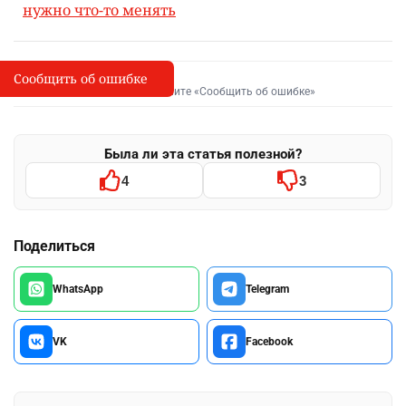
нужно что-то менять
Сообщить об ошибке
Сообщить об опечатке
I
Выделите фрагмент и нажмите «Сообщить об ошибке»
Была ли эта статья полезной?
4
3
Поделиться
WhatsApp
Telegram
VK
Facebook