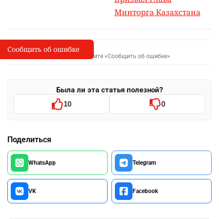
Минторга Казахстана
Сообщить об ошибке
Сообщить об опечатке
I
Выделите фрагмент и нажмите «Сообщить об ошибке»
Была ли эта статья полезной?
10
0
Поделиться
WhatsApp
Telegram
VK
Facebook