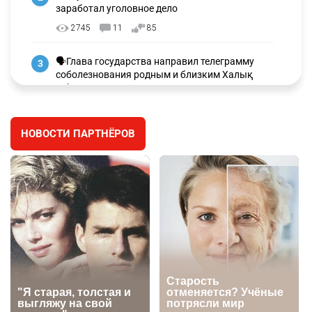
заработал уголовное дело
2745
11
85
🗣Глава государства направил телеграмму
3
соболезнования родным и близким Халық
қаһарманы Ивана Гапича
2613
2
41
НОВОСТИ ПАРТНЁРОВ
🇫🇷 Клуб ПСЖ объявил об открытии своей
4
футбольной академии в Астане
2623
2
39
🇺🇸🇯🇵 США и Япония провели совместную
5
интервенцию для спасения иены
2686
1
16
💬 Димаш Кудайберген ответил на критику
6
нового клипа
2716
6
77