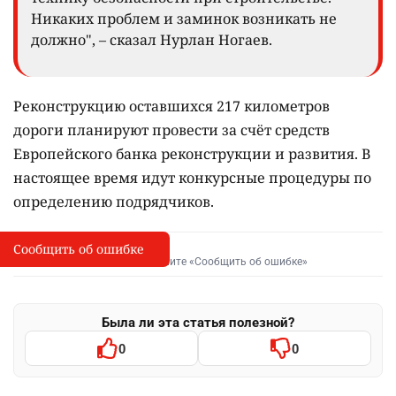
Никаких проблем и заминок возникать не
должно", – сказал Нурлан Ногаев.
Реконструкцию оставшихся 217 километров
дороги планируют провести за счёт средств
Европейского банка реконструкции и развития. В
настоящее время идут конкурсные процедуры по
определению подрядчиков.
Сообщить об ошибке
Сообщить об опечатке
I
Выделите фрагмент и нажмите «Сообщить об ошибке»
Была ли эта статья полезной?
0
0