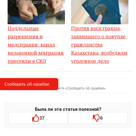
Поддельные
Против иностранца,
разрешения и
заявившего о покупке
медсправки: канал
гражданства
незаконной миграции
Казахстана, возбудили
пресекли в СКО
уголовное дело
Сообщить об ошибке
Сообщить об опечатке
I
Выделите фрагмент и нажмите «Сообщить об ошибке»
Была ли эта статья полезной?
37
6