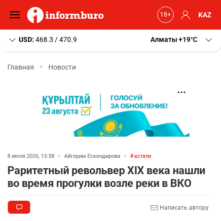
KAZ
USD:
468.3 / 470.9
Алматы
+19
C
Главная
Новости
8 июля 2026, 13:58
•
Айгерим Ескендирова
•
кстати
Раритетный револьвер XIX века нашли
во время прогулки возле реки в ВКО
Написать автору