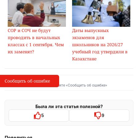
СОР и СОЧ не будут
Даты выпускных
проводить в начальных
экзаменов для
классах с 1 сентября. Чем
школьников на 2026/27
их заменят?
учебный год утвердили в
Казахстане
Сообщить об ошибке
Сообщить об опечатке
I
Выделите фрагмент и нажмите «Сообщить об ошибке»
Была ли эта статья полезной?
5
9
Поделиться