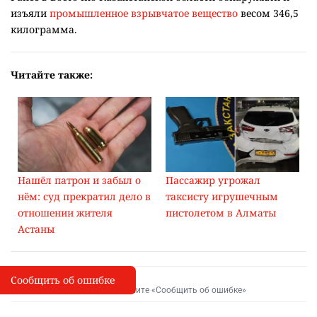
изъяли
промышленное взрывчатое вещество
весом 346,5
килограмма.
Читайте также:
Нашёл патрон и забыл о
Пассажир угрожал
нём: суд прекратил дело в
таксисту игрушечным
отношении жителя
пистолетом в Алматы
Астаны
Сообщить об ошибке
Сообщить об опечатке
I
Выделите фрагмент и нажмите «Сообщить об ошибке»