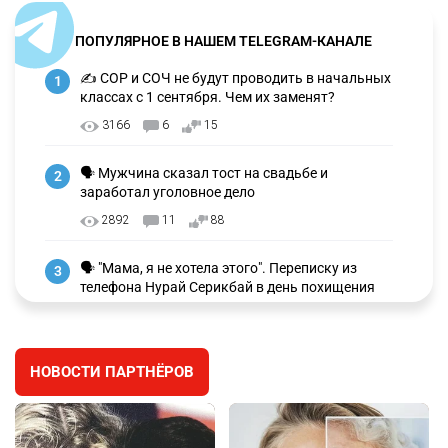
ПОПУЛЯРНОЕ В НАШЕМ TELEGRAM-КАНАЛЕ
✍️ СОР и СОЧ не будут проводить в начальных
1
классах с 1 сентября. Чем их заменят?
3166
6
15
🗣 Мужчина сказал тост на свадьбе и
2
заработал уголовное дело
2892
11
88
🗣 "Мама, я не хотела этого". Переписку из
3
телефона Нурай Серикбай в день похищения
зачитали в суде
2913
0
19
НОВОСТИ ПАРТНЁРОВ
⚠️ Доброе утро, друзья! Предлагаем обзор
4
главных новостей за 4 августа
2709
0
1