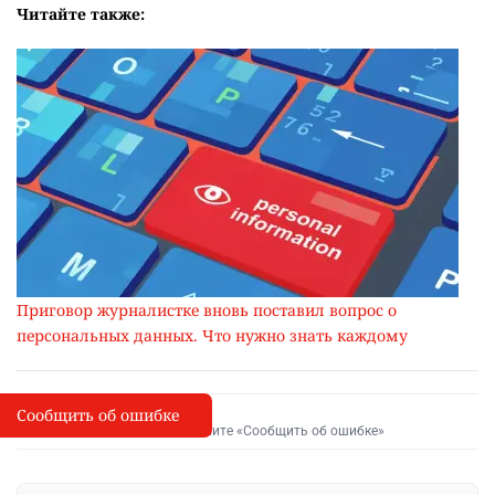
Читайте также:
Приговор журналистке вновь поставил вопрос о
персональных данных. Что нужно знать каждому
Сообщить об ошибке
Сообщить об опечатке
I
Выделите фрагмент и нажмите «Сообщить об ошибке»