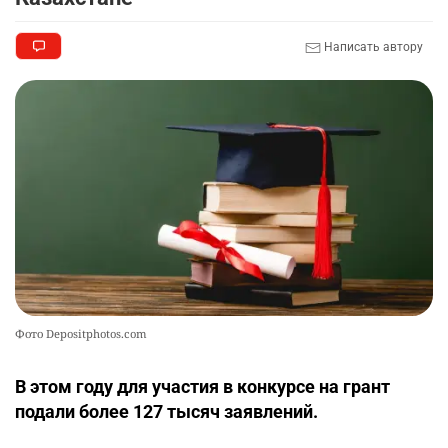
2311
2
37
Написать автору
🤝 Токаев принял главу холдинга "Байтерек"
10
2366
1
22
Фото Depositphotos.com
В этом году для участия в конкурсе на грант
подали более 127 тысяч заявлений.