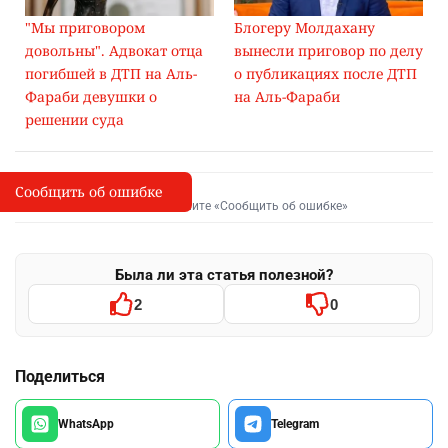
"Мы приговором
Блогеру Молдахану
довольны". Адвокат отца
вынесли приговор по делу
погибшей в ДТП на Аль-
о публикациях после ДТП
Фараби девушки о
на Аль-Фараби
решении суда
Сообщить об ошибке
Сообщить об опечатке
I
Выделите фрагмент и нажмите «Сообщить об ошибке»
Была ли эта статья полезной?
2
0
Поделиться
WhatsApp
Telegram