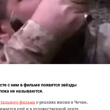
есте с ним в фильме появятся звёзды
пока не называются.
тального фильма
о реалиях жизни в Чечне,
имается ещё и в художественной ленте.