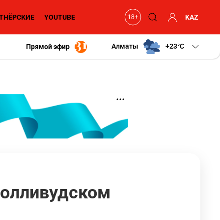
ТНЁРСКИЕ
YOUTUBE
KAZ
Алматы
+23
C
Прямой эфир
голливудском