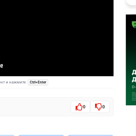
ент и нажмите
Ctrl+Enter
0
0