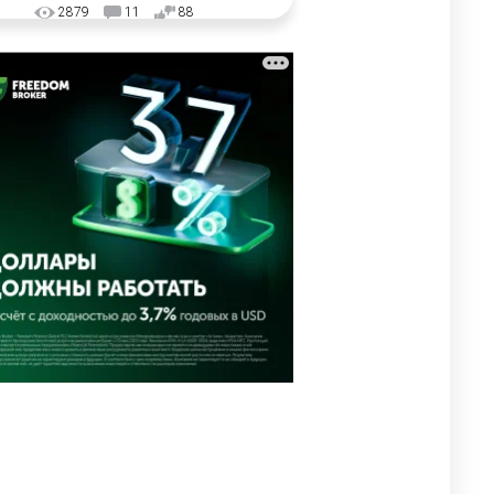
2879
11
88
🗣 "Мама, я не хотела этого".
3
Переписку из телефона
Нурай Серикбай в день
похищения зачитали в суде
2829
0
19
⚠️ Доброе утро, друзья!
4
Предлагаем обзор главных
новостей за 4 августа
2696
0
1
🗣Глава государства
5
направил телеграмму
соболезнования родным и
близким Халық қаһарманы
Ивана Гапича
2703
2
42