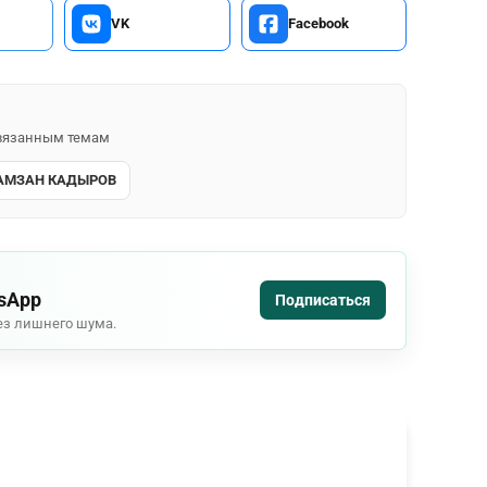
VK
Facebook
 связанным темам
АМЗАН КАДЫРОВ
tsApp
Подписаться
ез лишнего шума.