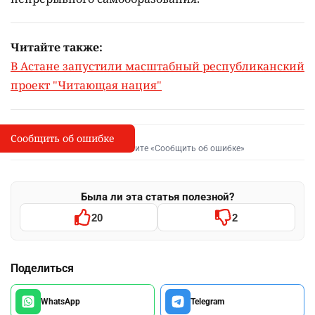
Читайте также:
В Астане запустили масштабный республиканский
проект "Читающая нация"
Сообщить об ошибке
Сообщить об опечатке
I
Выделите фрагмент и нажмите «Сообщить об ошибке»
Была ли эта статья полезной?
20
2
Поделиться
WhatsApp
Telegram