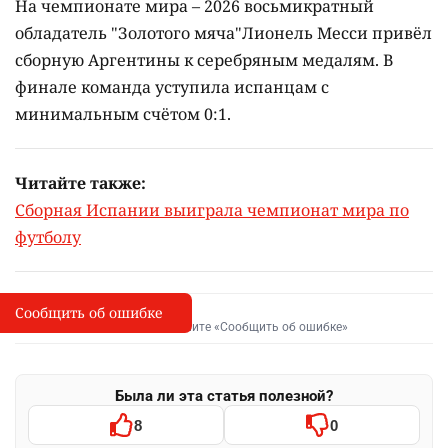
На чемпионате мира – 2026 восьмикратный
обладатель "Золотого мяча"Лионель Месси привёл
сборную Аргентины к серебряным медалям. В
финале команда уступила испанцам с
минимальным счётом 0:1.
Читайте также:
Сборная Испании выиграла чемпионат мира по
футболу
Сообщить об ошибке
Сообщить об опечатке
I
Выделите фрагмент и нажмите «Сообщить об ошибке»
Была ли эта статья полезной?
8
0