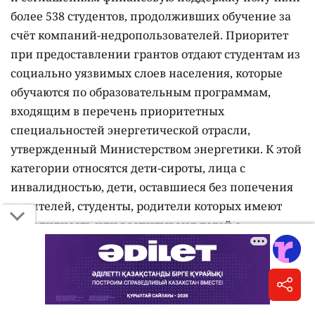
более 538 студентов, продолживших обучение за
счёт компаний-недропользователей. Приоритет
при предоставлении грантов отдают студентам из
социально уязвимых слоев населения, которые
обучаются по образовательным программам,
входящим в перечень приоритетных
специальностей энергетической отрасли,
утвержденный Министерством энергетики. К этой
категории относятся дети-сироты, лица с
инвалидностью, дети, оставшиеся без попечения
родителей, студенты, родители которых имеют
инвалидность или воспитывают детей с
инвалидностью, а также обучающиеся из
неполных и многодетных семей. Кроме того,
университет предоставляет собственные
образовательные гранты и скидки на оплату