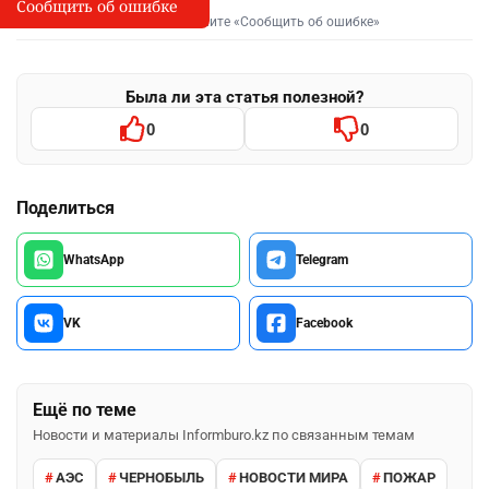
Сообщить об ошибке
Сообщить об опечатке
I
Выделите фрагмент и нажмите «Сообщить об ошибке»
Была ли эта статья полезной?
0
0
Поделиться
WhatsApp
Telegram
VK
Facebook
Ещё по теме
Новости и материалы Informburo.kz по связанным темам
АЭС
ЧЕРНОБЫЛЬ
НОВОСТИ МИРА
ПОЖАР