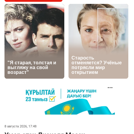
Казахстане продолжают расти цены на
баранину и конину
2682
5
18
⚠️ Доброе утро, друзья! Предлагаем обзор
5
главных новостей за 4 августа
2794
0
1
🗣Глава государства направил телеграмму
6
соболезнования родным и близким Халық
қаһарманы Ивана Гапича
2773
2
42
🇫🇷 Клуб ПСЖ объявил об открытии своей
7
футбольной академии в Астане
2820
2
40
🚗 Казахстанцев убедили оформить
8
8 августа 2026, 17:48
автокредиты за вознаграждение