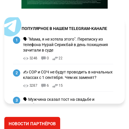
ПОПУЛЯРНОЕ В НАШЕМ TELEGRAM-КАНАЛЕ
🗣 "Мама, я не хотела этого". Переписку из
1
телефона Нурай Серикбай в день похищения
зачитали в суде
3248
0
22
✍️ СОР и СОЧ не будут проводить в начальных
2
классах с 1 сентября. Чем их заменят?
3287
6
15
🗣 Мужчина сказал тост на свадьбе и
3
заработал уголовное дело
3011
11
88
НОВОСТИ ПАРТНЁРОВ
🐏 Скота больше, а мясо дороже. Почему в
4