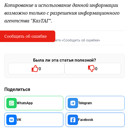
Копирование и использование данной информации
возможно только с разрешения информационного
агентства "КазТАГ".
Сообщить об ошибке
Сообщить об опечатке
I
Выделите фрагмент и нажмите «Сообщить об ошибке»
Была ли эта статья полезной?
0
0
Поделиться
WhatsApp
Telegram
VK
Facebook