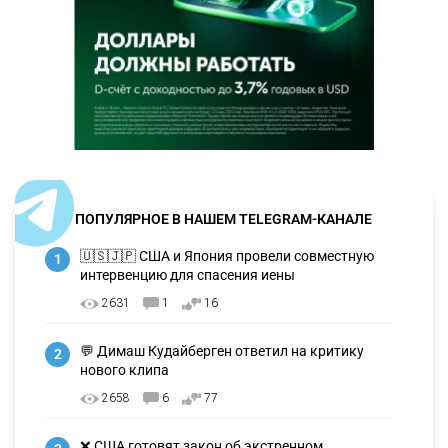
ПОПУЛЯРНОЕ В НАШЕМ TELEGRAM-КАНАЛЕ
🇺🇸🇯🇵 США и Япония провели совместную
1
интервенцию для спасения иены
2631
1
16
💬 Димаш Кудайберген ответил на критику
2
нового клипа
2658
6
77
❌ США готовят закон об экстренном