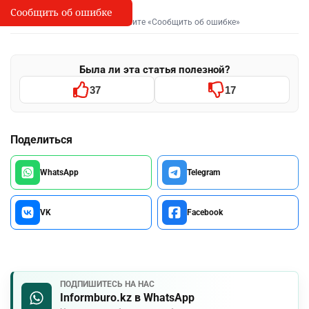
Сообщить об ошибке
Сообщить об опечатке
I
Выделите фрагмент и нажмите «Сообщить об ошибке»
Была ли эта статья полезной?
37
17
Поделиться
WhatsApp
Telegram
VK
Facebook
ПОДПИШИТЕСЬ НА НАС
Informburo.kz в WhatsApp