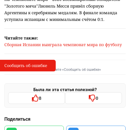
"Золотого мяча"Лионель Месси привёл сборную
Аргентины к серебряным медалям. В финале команда
уступила испанцам с минимальным счётом 0:1.
Читайте также:
Сборная Испании выиграла чемпионат мира по футболу
Сообщить об ошибке
Сообщить об опечатке
I
Выделите фрагмент и нажмите «Сообщить об ошибке»
Была ли эта статья полезной?
8
0
Поделиться