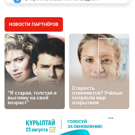
заработал уголовное дело
3013
11
88
НОВОСТИ ПАРТНЁРОВ
🐏 Скота больше, а мясо дороже. Почему в
4
Казахстане продолжают расти цены на
баранину и конину
2686
5
18
⚠️ Доброе утро, друзья! Предлагаем обзор
5
главных новостей за 4 августа
2796
0
1
🗣Глава государства направил телеграмму
6
соболезнования родным и близким Халық
қаһарманы Ивана Гапича
2773
2
42
🇫🇷 Клуб ПСЖ объявил об открытии своей
7
футбольной академии в Астане