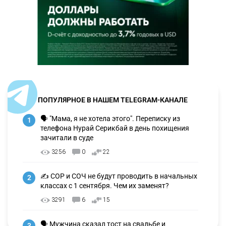
ПОПУЛЯРНОЕ В НАШЕМ TELEGRAM-КАНАЛЕ
🗣 "Мама, я не хотела этого". Переписку из
1
телефона Нурай Серикбай в день похищения
зачитали в суде
3256
0
22
✍️ СОР и СОЧ не будут проводить в начальных
2
классах с 1 сентября. Чем их заменят?
3291
6
15
🗣 Мужчина сказал тост на свадьбе и
3