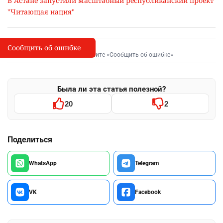
В Астане запустили масштабный республиканский проект
"Читающая нация"
Сообщить об ошибке
Сообщить об опечатке
I
Выделите фрагмент и нажмите «Сообщить об ошибке»
Была ли эта статья полезной?
20
2
Поделиться
WhatsApp
Telegram
VK
Facebook