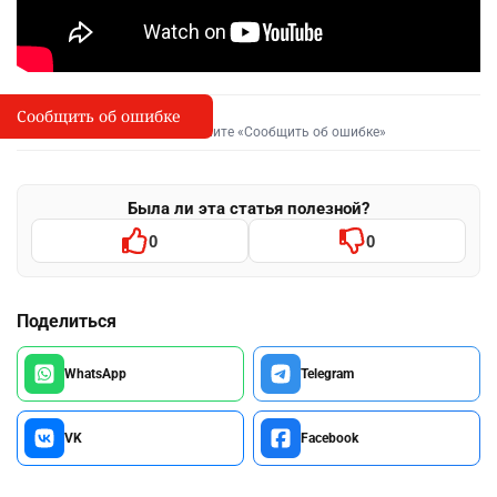
Сообщить об ошибке
Сообщить об опечатке
I
Выделите фрагмент и нажмите «Сообщить об ошибке»
Была ли эта статья полезной?
0
0
Поделиться
WhatsApp
Telegram
VK
Facebook