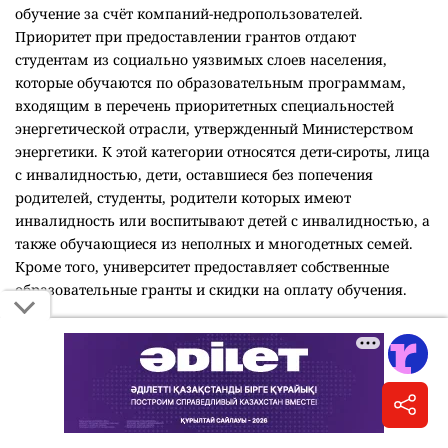
обучение за счёт компаний-недропользователей.
Приоритет при предоставлении грантов отдают
студентам из социально уязвимых слоев населения,
которые обучаются по образовательным программам,
входящим в перечень приоритетных специальностей
энергетической отрасли, утвержденный Министерством
энергетики. К этой категории относятся дети-сироты, лица
с инвалидностью, дети, оставшиеся без попечения
родителей, студенты, родители которых имеют
инвалидность или воспитывают детей с инвалидностью, а
также обучающиеся из неполных и многодетных семей.
Кроме того, университет предоставляет собственные
образовательные гранты и скидки на оплату обучения.
В Казахском национальном педагогическом
университете имени Абая
университетский грант могут
получить абитуриенты, набравшие не менее 100 баллов
на ЕНТ. При отборе учитываются академические
достижения, наличие знака "Алтын белгі", социальное
положение, а также победы в республиканских и