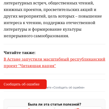
литературных встреч, общественных чтений,
книжных проектов, просветительских акций и
других мероприятий, цель которых –
повышение
интереса к чтению, поддержка отечественной
литературы и формирование культуры
непрерывного самообразования.
Читайте также:
В Астане запустили масштабный республиканский
проект "Читающая нация"
Сообщить об ошибке
Сообщить об опечатке
I
Выделите фрагмент и нажмите «Сообщить об ошибке»
Была ли эта статья полезной?