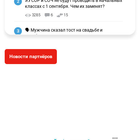
✍️ СОР и СОЧ не будут проводить в начальных
2
классах с 1 сентября. Чем их заменят?
3285
6
15
🗣 Мужчина сказал тост на свадьбе и
3
заработал уголовное дело
3010
11
88
Новости партнёров
🐏 Скота больше, а мясо дороже. Почему в
4
Казахстане продолжают расти цены на
баранину и конину
2678
5
18
⚠️ Доброе утро, друзья! Предлагаем обзор
5
главных новостей за 4 августа
2791
0
1
🗣Глава государства направил телеграмму
6
соболезнования родным и близким Халық
қаһарманы Ивана Гапича