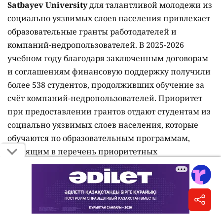
Satbayev University
для талантливой молодежи из
социально уязвимых слоев населения привлекает
образовательные гранты работодателей и
компаний-недропользователей. В 2025-2026
учебном году благодаря заключенным договорам
и соглашениям финансовую поддержку получили
более 538 студентов, продолживших обучение за
счёт компаний-недропользователей. Приоритет
при предоставлении грантов отдают студентам из
социально уязвимых слоев населения, которые
обучаются по образовательным программам,
входящим в перечень приоритетных
специальностей энергетической отрасли,
утвержденный Министерством энергетики. К этой
категории относятся дети-сироты, лица с
инвалидностью, дети, оставшиеся без попечения
родителей, студенты, родители которых имеют