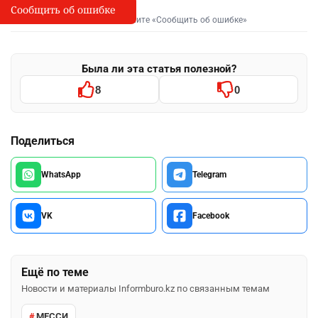
Сообщить об ошибке
Сообщить об опечатке
I
Выделите фрагмент и нажмите «Сообщить об ошибке»
Была ли эта статья полезной?
8
0
Поделиться
WhatsApp
Telegram
VK
Facebook
Ещё по теме
Новости и материалы Informburo.kz по связанным темам
МЕССИ