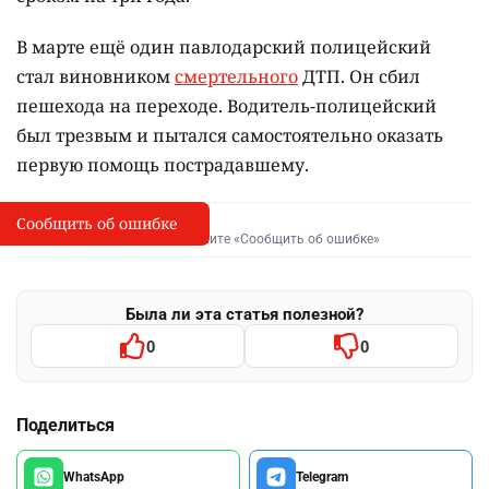
В марте ещё один павлодарский полицейский
стал виновником
смертельного
ДТП. Он сбил
пешехода на переходе. Водитель-полицейский
был трезвым и пытался самостоятельно оказать
первую помощь пострадавшему.
Сообщить об ошибке
Сообщить об опечатке
I
Выделите фрагмент и нажмите «Сообщить об ошибке»
Была ли эта статья полезной?
0
0
Поделиться
WhatsApp
Telegram