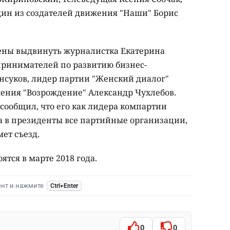
дин из создателей движения "Наши" Борис
ены выдвинуть журналистка Екатерина
принимателей по развитию бизнес-
нсуков, лидер партии "Женский диалог"
ения "Возрождение" Александр Чухлебов.
ообщил, что его как лидера компартии
а в президенты все партийные организации,
ет съезд.
ятся в марте 2018 года.
ент и нажмите
Ctrl+Enter
0
0