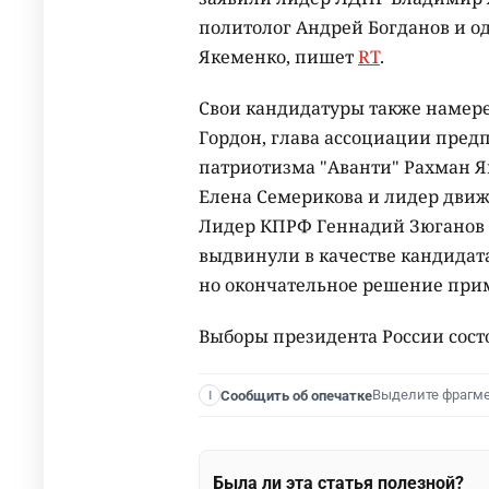
политолог Андрей Богданов и о
Якеменко, пишет
RT
.
Свои кандидатуры также намер
Гордон, глава ассоциации пред
патриотизма "Аванти" Рахман Я
Елена Семерикова и лидер движ
Лидер КПРФ Геннадий Зюганов с
выдвинули в качестве кандидат
но окончательное решение прим
Выборы президента России состо
Выделите фрагм
Сообщить об опечатке
I
Была ли эта статья полезной?