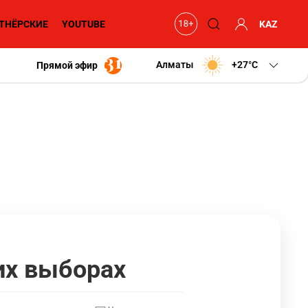
ТНЁРСКИЕ
YOUTUBE
KAZ
Алматы
+27
C
Прямой эфир
их выборах