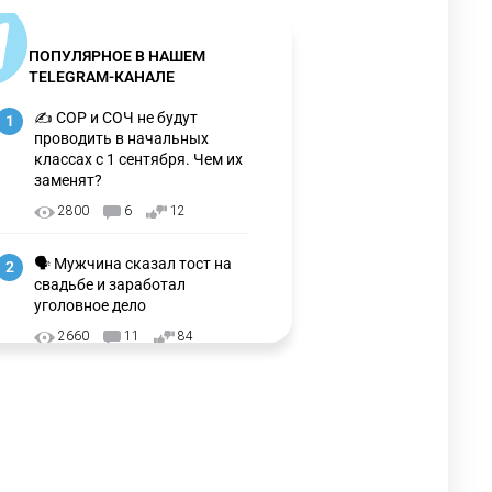
ПОПУЛЯРНОЕ В НАШЕМ
TELEGRAM-КАНАЛЕ
✍️ СОР и СОЧ не будут
1
проводить в начальных
классах с 1 сентября. Чем их
заменят?
2800
6
12
🗣 Мужчина сказал тост на
2
свадьбе и заработал
уголовное дело
2660
11
84
🇺🇸🇯🇵 США и Япония
3
провели совместную
интервенцию для спасения
иены
2670
1
16