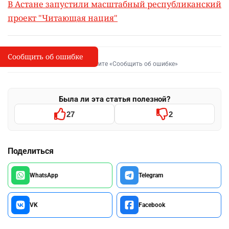
В Астане запустили масштабный республиканский
проект "Читающая нация"
Сообщить об ошибке
Сообщить об опечатке
I
Выделите фрагмент и нажмите «Сообщить об ошибке»
Была ли эта статья полезной?
27
2
Поделиться
WhatsApp
Telegram
VK
Facebook