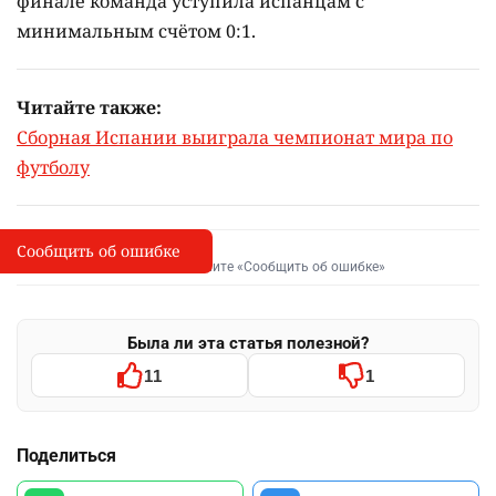
финале команда уступила испанцам с
минимальным счётом 0:1.
Читайте также:
Сборная Испании выиграла чемпионат мира по
футболу
Сообщить об ошибке
Сообщить об опечатке
I
Выделите фрагмент и нажмите «Сообщить об ошибке»
Была ли эта статья полезной?
11
1
Поделиться