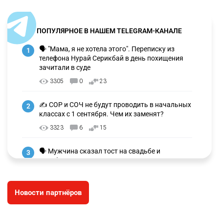
ПОПУЛЯРНОЕ В НАШЕМ TELEGRAM-КАНАЛЕ
🗣 "Мама, я не хотела этого". Переписку из
1
телефона Нурай Серикбай в день похищения
зачитали в суде
3305
0
23
✍️ СОР и СОЧ не будут проводить в начальных
2
классах с 1 сентября. Чем их заменят?
3323
6
15
🗣 Мужчина сказал тост на свадьбе и
3
заработал уголовное дело
3030
11
88
Новости партнёров
🐏 Скота больше, а мясо дороже. Почему в
4
Казахстане продолжают расти цены на
баранину и конину