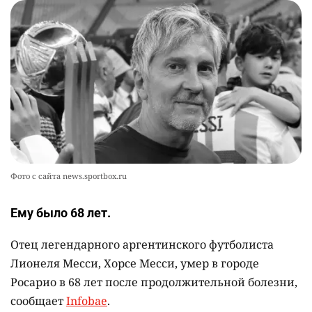
👀 Опубликован список обладателей
9
образовательных грантов
2363
0
8
🪱 "Мы думаем, что правим миром, но это не
10
так". Как дьявольские черви меняют наше
представление о жизни на Земле
2364
0
13
Фото с сайта news.sportbox.ru
Ему было 68 лет.
Отец легендарного аргентинского футболиста
Лионеля Месси, Хорсе Месси, умер в городе
Росарио в 68 лет после продолжительной болезни,
сообщает
Infobae
.