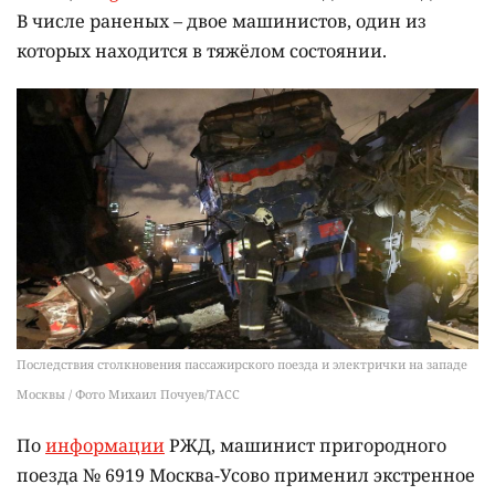
В числе раненых – двое машинистов, один из
которых находится в тяжёлом состоянии.
Последствия столкновения пассажирского поезда и электрички на западе
Москвы / Фото Михаил Почуев/ТАСС
По
информации
РЖД, машинист пригородного
поезда № 6919 Москва-Усово применил экстренное