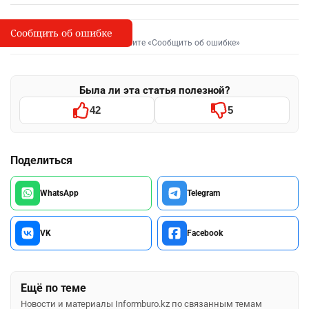
Сообщить об ошибке
Сообщить об опечатке
I
Выделите фрагмент и нажмите «Сообщить об ошибке»
Была ли эта статья полезной?
42
5
Поделиться
WhatsApp
Telegram
VK
Facebook
Ещё по теме
Новости и материалы Informburo.kz по связанным темам