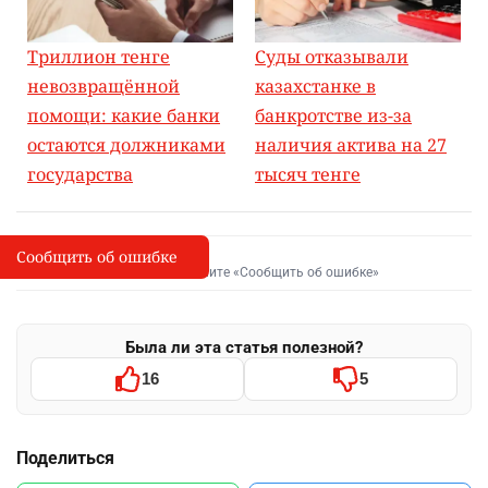
Триллион тенге
Суды отказывали
невозвращённой
казахстанке в
помощи: какие банки
банкротстве из-за
остаются должниками
наличия актива на 27
государства
тысяч тенге
Сообщить об ошибке
Сообщить об опечатке
I
Выделите фрагмент и нажмите «Сообщить об ошибке»
Была ли эта статья полезной?
16
5
Поделиться