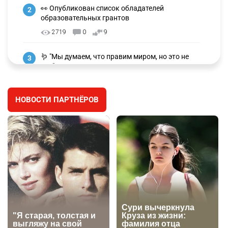
👀 Опубликован список обладателей
2
образовательных грантов
2719
0
9
🪱 "Мы думаем, что правим миром, но это не
3
так". Как дьявольские черви меняют наше
представление о жизни на Земле
2702
0
13
НОВОСТИ ПАРТНЁРОВ
💬 Прокуроры подали в суд ходатайство о
4
смягчении наказания для журналистки
Александры Алёховой
2613
0
29
🦻 Казахстанцы смогут получать слуховые
5
аппараты без инвалидности
2756
3
29
💻 В школах Казахстана изменили название и
6