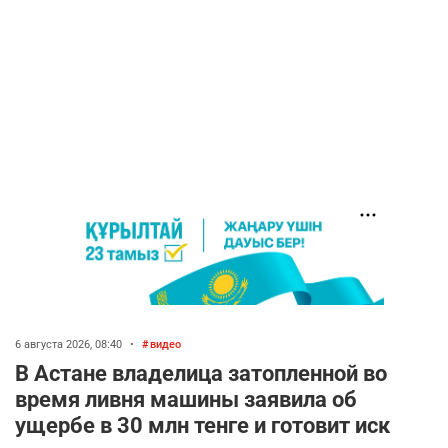
2630
2
39
🇺🇸🇯🇵 США и Япония провели совместную
5
интервенцию для спасения иены
2687
1
16
💬 Димаш Кудайберген ответил на критику
6
нового клипа
2720
6
77
🐏 Скота больше, а мясо дороже. Почему в
7
Казахстане продолжают расти цены на
баранину и конину
2398
5
17
6 августа 2026, 08:40
•
видео
🏠 Оправданному пастуху из Актобе подарили
8
В Астане владелица затопленной во
квартиру
время ливня машины заявила об
2303
7
71
ущербе в 30 млн тенге и готовит иск