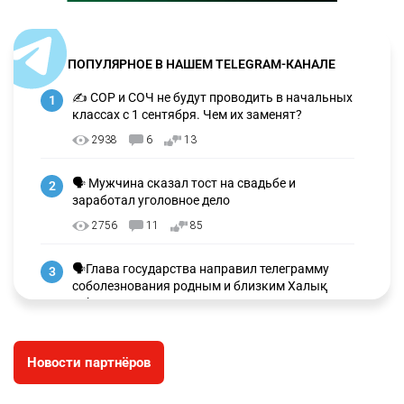
ПОПУЛЯРНОЕ В НАШЕМ TELEGRAM-КАНАЛЕ
✍️ СОР и СОЧ не будут проводить в начальных
1
классах с 1 сентября. Чем их заменят?
2938
6
13
🗣 Мужчина сказал тост на свадьбе и
2
заработал уголовное дело
2756
11
85
🗣Глава государства направил телеграмму
3
соболезнования родным и близким Халық
қаһарманы Ивана Гапича
2620
2
42
Новости партнёров
🇫🇷 Клуб ПСЖ объявил об открытии своей
4
футбольной академии в Астане