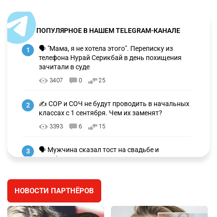
ПОПУЛЯРНОЕ В НАШЕМ TELEGRAM-КАНАЛЕ
🗣 "Мама, я не хотела этого". Переписку из
1
телефона Нурай Серикбай в день похищения
зачитали в суде
3407
0
25
✍️ СОР и СОЧ не будут проводить в начальных
2
классах с 1 сентября. Чем их заменят?
3393
6
15
🗣 Мужчина сказал тост на свадьбе и
3
заработал уголовное дело
3073
11
88
НОВОСТИ ПАРТНЁРОВ
🐏 Скота больше, а мясо дороже. Почему в
4
Казахстане продолжают расти цены на
баранину и конину