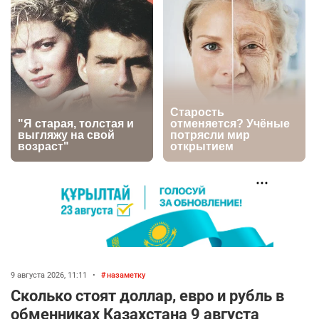
2781
5
18
🏠 Оправданному пастуху из Актобе подарили
5
квартиру
2581
7
74
⚠️ Доброе утро, друзья! Предлагаем обзор
6
главных новостей за 4 августа
2852
0
1
🗣Глава государства направил телеграмму
7
соболезнования родным и близким Халық
қаһарманы Ивана Гапича
2813
2
42
👀 Опубликован список обладателей
8
9 августа 2026, 11:11
•
назаметку
образовательных грантов
Сколько стоят доллар, евро и рубль в
2474
0
9
обменниках Казахстана 9 августа