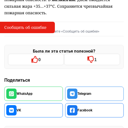
сильная жара +35...+37°C. Сохраняется чрезвычайная
пожарная опасность.
Сообщить об ошибке
Сообщить об опечатке
I
Выделите фрагмент и нажмите «Сообщить об ошибке»
Была ли эта статья полезной?
0
1
Поделиться
WhatsApp
Telegram
VK
Facebook