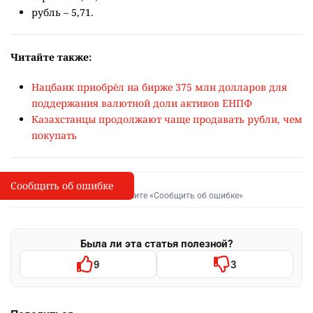
рубль – 5,71.
Читайте также:
Нацбанк приобрёл на бирже 375 млн долларов для
поддержания валютной доли активов ЕНПФ
Казахстанцы продолжают чаще продавать рубли, чем
покупать
Сообщить об ошибке
Сообщить об опечатке
I
Выделите фрагмент и нажмите «Сообщить об ошибке»
Была ли эта статья полезной?
9
3