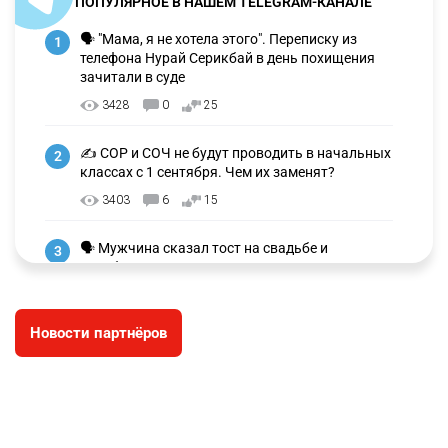
ПОПУЛЯРНОЕ В НАШЕМ TELEGRAM-КАНАЛЕ
🗣 "Мама, я не хотела этого". Переписку из
1
телефона Нурай Серикбай в день похищения
зачитали в суде
3428
0
25
✍️ СОР и СОЧ не будут проводить в начальных
2
классах с 1 сентября. Чем их заменят?
3403
6
15
🗣 Мужчина сказал тост на свадьбе и
3
заработал уголовное дело
3077
11
88
Новости партнёров
🐏 Скота больше, а мясо дороже. Почему в
4
Казахстане продолжают расти цены на
баранину и конину
2789
5
18