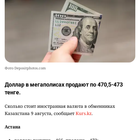
2383
1
25
🪱 "Мы думаем, что правим миром, но это не
10
так". Как дьявольские черви меняют наше
представление о жизни на Земле
2480
0
13
Фото Depositphotos.com
Доллар в мегаполисах продают по 470,5-473
тенге.
Сколько стоит иностранная валюта в обменниках
Казахстана 9 августа, сообщает
Kurs.kz
.
Астана