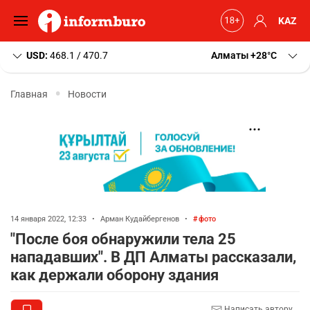
KAZ
USD:
468.1 / 470.7
Алматы
+28
C
Главная
Новости
14 января 2022, 12:33
•
Арман Кудайбергенов
•
фото
"После боя обнаружили тела 25
нападавших". В ДП Алматы рассказали,
как держали оборону здания
Написать автору