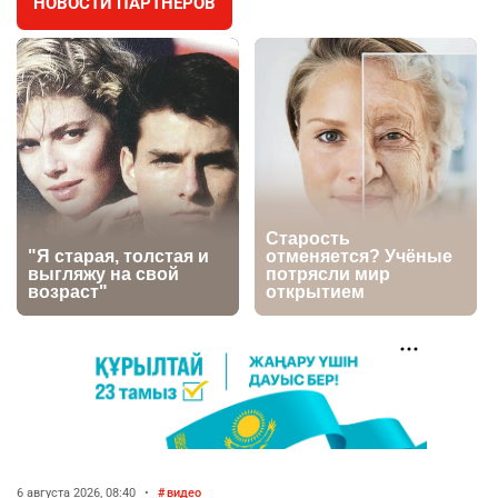
НОВОСТИ ПАРТНЁРОВ
🇫🇷 Клуб ПСЖ объявил об открытии своей
4
футбольной академии в Астане
2632
2
39
🇺🇸🇯🇵 США и Япония провели совместную
5
интервенцию для спасения иены
2690
1
16
💬 Димаш Кудайберген ответил на критику
6
нового клипа
2720
6
77
🐏 Скота больше, а мясо дороже. Почему в
7
Казахстане продолжают расти цены на
баранину и конину
2412
5
17
🗣 620 человек освободили из колоний по
8
амнистии
6 августа 2026, 08:40
•
видео