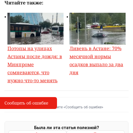
Читайте также:
Потопы на улицах
Ливень в Астане: 70%
Астаны после дождя: в
месячной нормы
Минпроме
осадков выпало за два
сомневаются, что
дня
нужно что-то менять
Сообщить об ошибке
Сообщить об опечатке
I
Выделите фрагмент и нажмите «Сообщить об ошибке»
Была ли эта статья полезной?