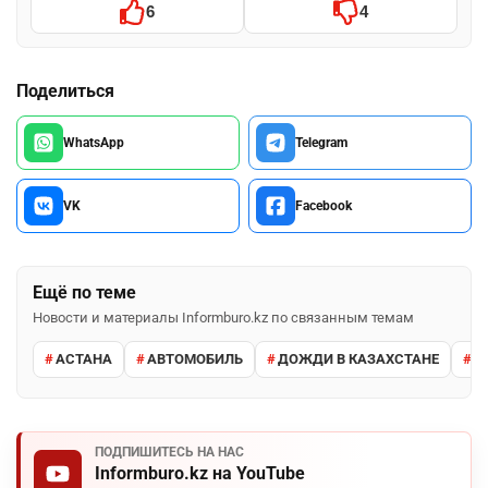
6
4
Поделиться
WhatsApp
Telegram
VK
Facebook
Ещё по теме
Новости и материалы Informburo.kz по связанным темам
АСТАНА
АВТОМОБИЛЬ
ДОЖДИ В КАЗАХСТАНЕ
М
ПОДПИШИТЕСЬ НА НАС
Informburo.kz на YouTube