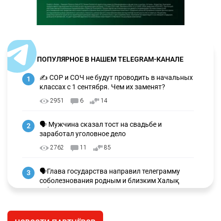
ПОПУЛЯРНОЕ В НАШЕМ TELEGRAM-КАНАЛЕ
✍️ СОР и СОЧ не будут проводить в начальных
1
классах с 1 сентября. Чем их заменят?
2951
6
14
🗣 Мужчина сказал тост на свадьбе и
2
заработал уголовное дело
2762
11
85
🗣Глава государства направил телеграмму
3
соболезнования родным и близким Халық
қаһарманы Ивана Гапича
2625
2
42