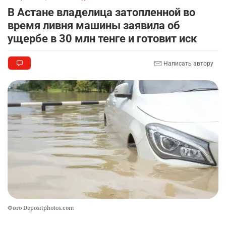
2314
3
17
В Астане владелица затопленной во
время ливня машины заявила об
🏠 Оправданному пастуху из Актобе подарили
9
ущербе в 30 млн тенге и готовит иск
квартиру
2310
7
71
Написать автору
🎬 Умер известный казахстанский
10
кинорежиссёр Ардак Амиркулов
2294
0
50
Фото Depositphotos.com