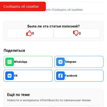
Сообщить об ошибке
Сообщить об опечатке
I
Выделите фрагмент и нажмите «Сообщить об ошибке»
Была ли эта статья полезной?
0
0
Поделиться
WhatsApp
Telegram
VK
Facebook
Ещё по теме
Новости и материалы Informburo.kz по связанным темам