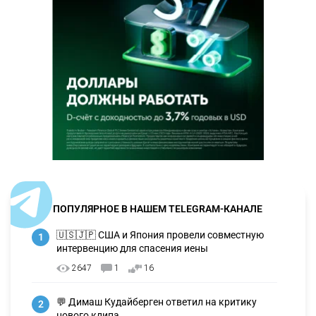
ПОПУЛЯРНОЕ В НАШЕМ TELEGRAM-КАНАЛЕ
🇺🇸🇯🇵 США и Япония провели совместную
1
интервенцию для спасения иены
2647
1
16
💬 Димаш Кудайберген ответил на критику
2
нового клипа