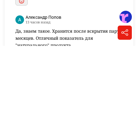
Александр Попов
13 часов назад
Да, знаем такое. Хранится после вскрытия пару
месяцев. Отличный показатель для
"натурального" продукта.
Ответить
Карим-Султан Беспаев
11 часов назад
Молочный продукт "Петропавловское" не плохое ,
но
по качеству уступает "Зенченко" и "Родина" !
Ответить