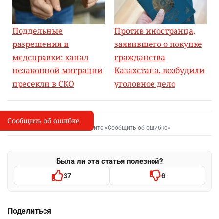
Поддельные
Против иностранца,
разрешения и
заявившего о покупке
медсправки: канал
гражданства
незаконной миграции
Казахстана, возбудили
пресекли в СКО
уголовное дело
Сообщить об ошибке
Сообщить об опечатке
I
Выделите фрагмент и нажмите «Сообщить об ошибке»
Была ли эта статья полезной?
37
6
Поделиться