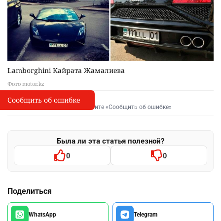
Lamborghini Кайрата Жамалиева
Фото motor.kz
Сообщить об ошибке
Сообщить об опечатке
I
Выделите фрагмент и нажмите «Сообщить об ошибке»
Была ли эта статья полезной?
0
0
Поделиться
WhatsApp
Telegram