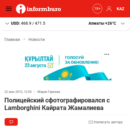
KAZ
USD:
468.9 / 471.5
Алматы
+26
C
Главная
Новости
22 мая 2015, 12:05
•
Мария Гареева
Полицейский сфотографировался с
Lamborghini Кайрата Жамалиева
Написать автору