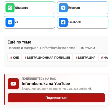
WhatsApp
Telegram
VK
Facebook
Ещё по теме
Новости и материалы Informburo.kz по связанным темам
КНБ
МИГРАЦИОННАЯ ПОЛИЦИЯ
МИГРАЦИЯ
НАРУ
ПОДПИШИТЕСЬ НА НАС
Informburo.kz на YouTube
Видео, интервью и объяснения важных событий.
Подписаться