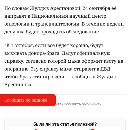
По словам Жулдыз Арестановой, 24 сентября её
направят в Национальный научный центр
онкологии и трансплантологии. В течение недели
девушка будет проходить обследование.
"К 1 октября, если всё будет хорошо, будут
вызывать донора-брата. Дадут официальную
справку, согласно которой мама оформит квоту на
операцию. Эту справку мама отправит в ДВД,
чтобы брата этапировали", – сообщила Жулдыз
Арестанова.
Сообщить об ошибке
Сообщить об опечатке
I
Выделите фрагмент и нажмите «Сообщить об ошибке»
Была ли эта статья полезной?