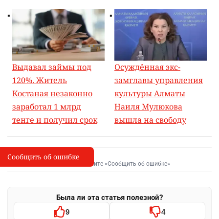
Выдавал займы под
Осуждённая экс-
120%. Житель
замглавы управления
Костаная незаконно
культуры Алматы
заработал 1 млрд
Наиля Мулюкова
тенге и получил срок
вышла на свободу
Сообщить об ошибке
Сообщить об опечатке
I
Выделите фрагмент и нажмите «Сообщить об ошибке»
Была ли эта статья полезной?
9
4