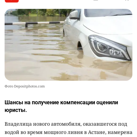
🗣 620 человек освободили из колоний по
10
амнистии
2381
3
20
Фото Depositphotos.com
Шансы на получение компенсации оценили
юристы.
Владелица нового автомобиля, оказавшегося под
водой во время мощного ливня в Астане, намерена