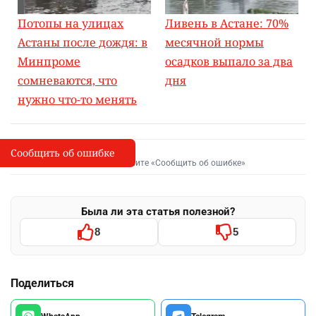
Потопы на улицах
Ливень в Астане: 70%
Астаны после дождя: в
месячной нормы
Минпроме
осадков выпало за два
сомневаются, что
дня
нужно что-то менять
Сообщить об ошибке
Сообщить об опечатке
I
Выделите фрагмент и нажмите «Сообщить об ошибке»
Была ли эта статья полезной?
8
5
Поделиться