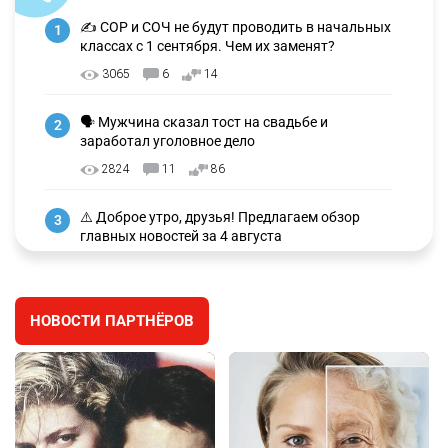
✍️ СОР и СОЧ не будут проводить в начальных
1
классах с 1 сентября. Чем их заменят?
3065
6
14
🗣 Мужчина сказал тост на свадьбе и
2
заработал уголовное дело
2824
11
86
⚠️ Доброе утро, друзья! Предлагаем обзор
3
главных новостей за 4 августа
2646
0
1
🗣Глава государства направил телеграмму
4
НОВОСТИ ПАРТНЁРОВ
соболезнования родным и близким Халық
қаһарманы Ивана Гапича
2673
2
42
🇫🇷 Клуб ПСЖ объявил об открытии своей
5
футбольной академии в Астане