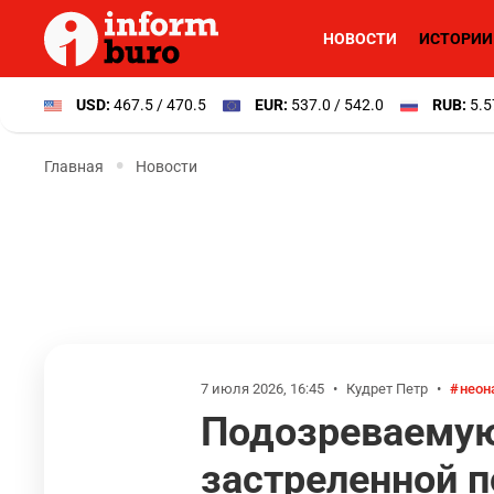
НОВОСТИ
ИСТОРИИ
USD:
467.5 / 470.5
EUR:
537.0 / 542.0
RUB:
5.5
Главная
Новости
7 июля 2026, 16:45
•
Кудрет Петр
•
неон
Подозреваемую
застреленной 