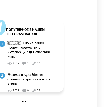
ПОПУЛЯРНОЕ В НАШЕМ
TELEGRAM-КАНАЛЕ
🇺🇸🇯🇵 США и Япония
1
провели совместную
интервенцию для спасения
иены
2649
1
16
💬 Димаш Кудайберген
2
ответил на критику нового
клипа
2678
6
77
❌ США готовят закон об
3
экстренном отключении ИИ