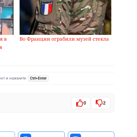
я в
Во Франции ограбили музей стекла
я
ент и нажмите
Ctrl+Enter
0
2