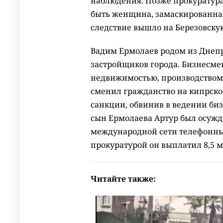
наблюдения. Позже прокуратура
быть женщина, замаскированна
следствие вышло на Березовску
Вадим Ермолаев родом из Днеп
застройщиков города. Бизнесмен
недвижимостью, производством 
сменил гражданство на кипрское
санкции, обвинив в ведении би
сын Ермолаева Артур был осуждё
международной сети телефонны
прокуратурой он выплатил 8,5 
Читайте также: