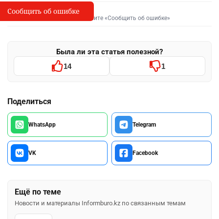
Сообщить об ошибке
Сообщить об опечатке
I
Выделите фрагмент и нажмите «Сообщить об ошибке»
Была ли эта статья полезной?
14
1
Поделиться
WhatsApp
Telegram
VK
Facebook
Ещё по теме
Новости и материалы Informburo.kz по связанным темам