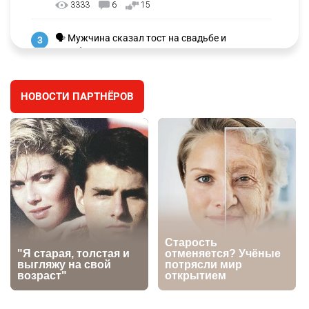
3333
6
15
🗣 Мужчина сказал тост на свадьбе и
3
заработал уголовное дело
3038
11
88
НОВОСТИ ПАРТНЁРОВ
🐏 Скота больше, а мясо дороже. Почему в
4
Казахстане продолжают расти цены на
баранину и конину
2732
5
18
⚠️ Доброе утро, друзья! Предлагаем обзор
5
главных новостей за 4 августа
2823
0
1
🗣Глава государства направил телеграмму
6
соболезнования родным и близким Халық
қаһарманы Ивана Гапича
2797
2
42