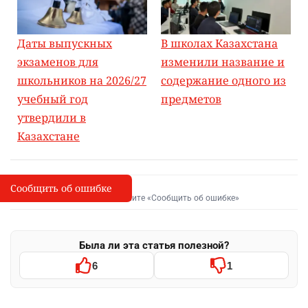
Даты выпускных
В школах Казахстана
экзаменов для
изменили название и
школьников на 2026/27
содержание одного из
учебный год
предметов
утвердили в
Казахстане
Сообщить об ошибке
Сообщить об опечатке
I
Выделите фрагмент и нажмите «Сообщить об ошибке»
Была ли эта статья полезной?
6
1