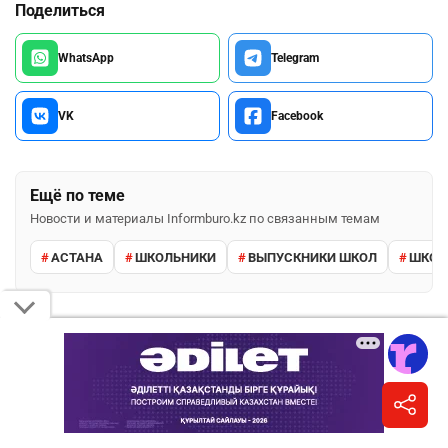
Поделиться
WhatsApp
Telegram
VK
Facebook
Ещё по теме
Новости и материалы Informburo.kz по связанным темам
АСТАНА
ШКОЛЬНИКИ
ВЫПУСКНИКИ ШКОЛ
ШКО
ПОДПИШИТЕСЬ НА НАС
Informburo.kz в TikTok
Короткие видео и важные истории дня.
Подписаться