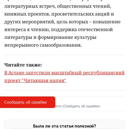
литературных встреч, общественных чтений,
книжных проектов, просветительских акций и
других мероприятий, цель которых –
повышение
интереса к чтению, поддержка отечественной
литературы и формирование культуры
непрерывного самообразования.
Читайте также:
В Астане запустили масштабный республиканский
проект "Читающая нация"
Сообщить об ошибке
Сообщить об опечатке
I
Выделите фрагмент и нажмите «Сообщить об ошибке»
Была ли эта статья полезной?