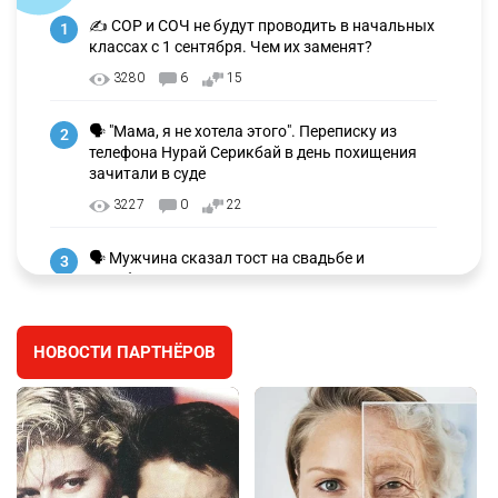
✍️ СОР и СОЧ не будут проводить в начальных
1
классах с 1 сентября. Чем их заменят?
3280
6
15
🗣 "Мама, я не хотела этого". Переписку из
2
телефона Нурай Серикбай в день похищения
зачитали в суде
3227
0
22
🗣 Мужчина сказал тост на свадьбе и
3
заработал уголовное дело
3002
11
88
НОВОСТИ ПАРТНЁРОВ
🐏 Скота больше, а мясо дороже. Почему в
4
Казахстане продолжают расти цены на
баранину и конину
2675
5
18
⚠️ Доброе утро, друзья! Предлагаем обзор
5