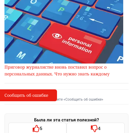
Приговор журналистке вновь поставил вопрос о
персональных данных. Что нужно знать каждому
Сообщить об ошибке
Сообщить об опечатке
I
Выделите фрагмент и нажмите «Сообщить об ошибке»
Была ли эта статья полезной?
5
4