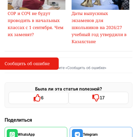
СОР и СОЧ не будут
Даты выпускных
проводить в начальных
экзаменов для
классах с 1 сентября. Чем
школьников на 2026/27
их заменят?
учебный год утвердили в
Казахстане
Сообщить об ошибке
Сообщить об опечатке
I
Выделите фрагмент и нажмите «Сообщить об ошибке»
Была ли эта статья полезной?
6
17
Поделиться
WhatsApp
Telegram