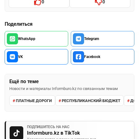
0
0
Поделиться
WhatsApp
Telegram
VK
Facebook
Ещё по теме
Новости и материалы Informburo.kz по связанным темам
ПЛАТНЫЕ ДОРОГИ
РЕСПУБЛИКАНСКИЙ БЮДЖЕТ
ДОР
ПОДПИШИТЕСЬ НА НАС
Informburo.kz в TikTok