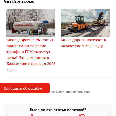
Читайте также:
Какие дороги в РК станут
Какие дороги построят в
платными и на какие
Казахстане в 2025 году
тарифы и ГСМ вырастут
цены? Что изменится в
Казахстане с февраля 2025
года
Сообщить об ошибке
Сообщить об опечатке
I
Выделите фрагмент и нажмите «Сообщить об ошибке»
Была ли эта статья полезной?