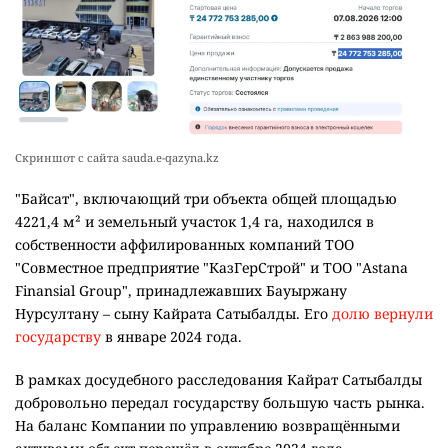
Скриншот с сайта sauda.e-qazyna.kz
"Байсат", включающий три объекта общей площадью
4221,4 м² и земельный участок 1,4 га, находился в
собственности аффилированных компаний ТОО
"Совместное предприятие "КазГерСтрой" и ТОО "Astana
Finansial Group", принадлежавших Бауыржану
Нурсултану – сыну Кайрата Сатыбалды. Его
долю вернули
государству
в январе 2024 года.
В рамках досудебного расследования Кайрат Сатыбалды
добровольно передал государству большую часть рынка.
На баланс Компании по управлению возвращёнными