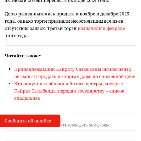
активами объект перешёл в октябре 2024 года.
Долю рынка пытались продать в ноябре и декабре 2025
года, однако торги признали несостоявшимися из-за
отсутствия заявок. Третьи торги
назначали в феврале
этого года.
Читайте также:
Принадлежавший Кайрату Сатыбалды бизнес-центр
не смогли продать на торгах даже по сниженной цене
Кто получил особняки и бизнес-центры, которые
Кайрат Сатыбалды передал государству – список
владельцев
Сообщить об ошибке
Сообщить об опечатке
I
Выделите фрагмент и нажмите «Сообщить об ошибке»