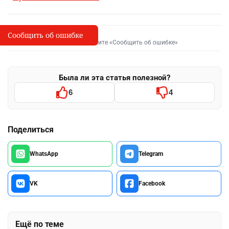
Сообщить об ошибке
Сообщить об опечатке
I
Выделите фрагмент и нажмите «Сообщить об ошибке»
Была ли эта статья полезной?
6
4
Поделиться
WhatsApp
Telegram
VK
Facebook
Ещё по теме