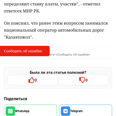
определяют ставку платы, участки", - отметил
ответсек МИР РК.
Он пояснил, что ранее этим вопросом занимался
национальный оператор автомобильных дорог
"Казавтожол".
Сообщить об ошибке
Сообщить об опечатке
I
Выделите фрагмент и нажмите «Сообщить об ошибке»
Была ли эта статья полезной?
0
0
Поделиться
WhatsApp
Telegram