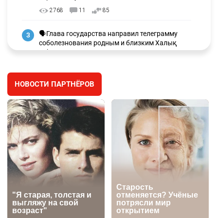
2768
11
85
🗣Глава государства направил телеграмму
3
соболезнования родным и близким Халық
қаһарманы Ивана Гапича
2629
2
42
НОВОСТИ ПАРТНЁРОВ
🇫🇷 Клуб ПСЖ объявил об открытии своей
4
футбольной академии в Астане
2633
2
39
🇺🇸🇯🇵 США и Япония провели совместную
5
интервенцию для спасения иены
2690
1
16
💬 Димаш Кудайберген ответил на критику
6
нового клипа
2722
6
77