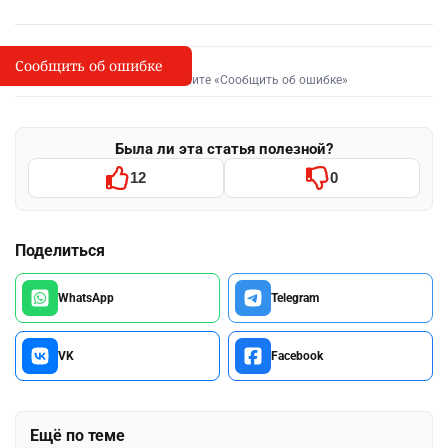
Сообщить об ошибке
Сообщить об опечатке
I
Выделите фрагмент и нажмите «Сообщить об ошибке»
Была ли эта статья полезной?
12
0
Поделиться
WhatsApp
Telegram
VK
Facebook
Ещё по теме