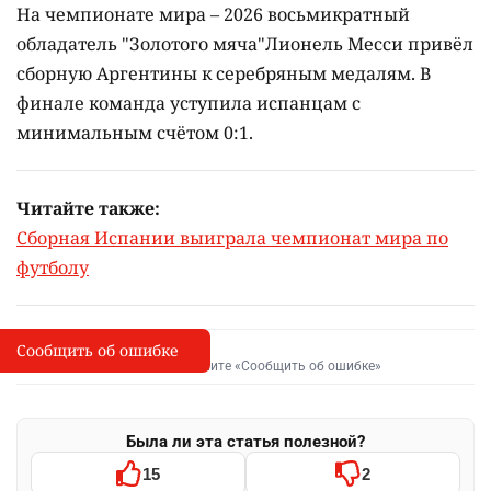
На чемпионате мира – 2026 восьмикратный
обладатель "Золотого мяча"Лионель Месси привёл
сборную Аргентины к серебряным медалям. В
финале команда уступила испанцам с
минимальным счётом 0:1.
Читайте также:
Сборная Испании выиграла чемпионат мира по
футболу
Сообщить об ошибке
Сообщить об опечатке
I
Выделите фрагмент и нажмите «Сообщить об ошибке»
Была ли эта статья полезной?
15
2