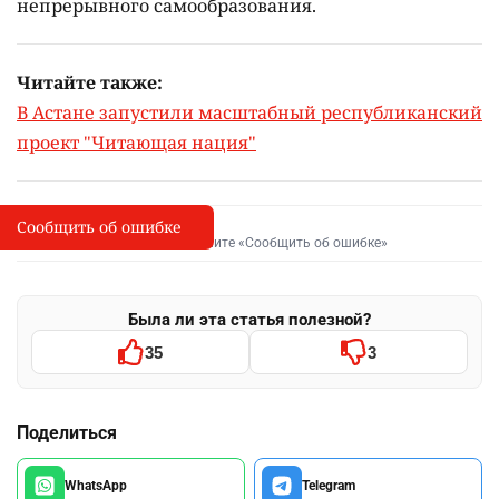
непрерывного самообразования.
Читайте также:
В Астане запустили масштабный республиканский
проект "Читающая нация"
Сообщить об ошибке
Сообщить об опечатке
I
Выделите фрагмент и нажмите «Сообщить об ошибке»
Была ли эта статья полезной?
35
3
Поделиться
WhatsApp
Telegram