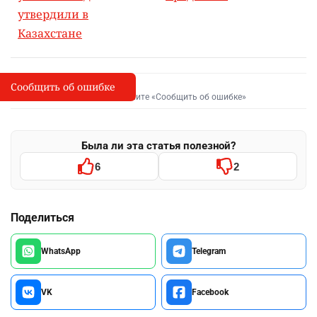
утвердили в
Казахстане
Сообщить об ошибке
Сообщить об опечатке
I
Выделите фрагмент и нажмите «Сообщить об ошибке»
Была ли эта статья полезной?
6
2
Поделиться
WhatsApp
Telegram
VK
Facebook