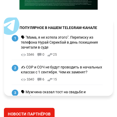
ПОПУЛЯРНОЕ В НАШЕМ TELEGRAM-КАНАЛЕ
🗣 "Мама, я не хотела этого". Переписку из
1
телефона Нурай Серикбай в день похищения
зачитали в суде
3346
0
25
✍️ СОР и СОЧ не будут проводить в начальных
2
классах с 1 сентября. Чем их заменят?
3340
6
15
🗣 Мужчина сказал тост на свадьбе и
3
заработал уголовное дело
3042
11
88
НОВОСТИ ПАРТНЁРОВ
🐏 Скота больше, а мясо дороже. Почему в