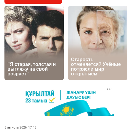
4
Казахстане продолжают расти цены на
баранину и конину
2741
5
18
⚠️ Доброе утро, друзья! Предлагаем обзор
5
главных новостей за 4 августа
2829
0
1
🗣Глава государства направил телеграмму
6
соболезнования родным и близким Халық
қаһарманы Ивана Гапича
2800
2
42
🇫🇷 Клуб ПСЖ объявил об открытии своей
7
футбольной академии в Астане
2842
2
40
👀 Опубликован список обладателей
8
8 августа 2026, 17:48
образовательных грантов