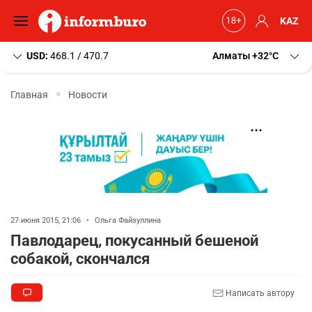
KAZ
USD:
468.1 / 470.7
Алматы
+32
C
Главная
Новости
27 июня 2015, 21:06
•
Ольга Файзуллина
Павлодарец, покусанный бешеной
собакой, скончался
Написать автору