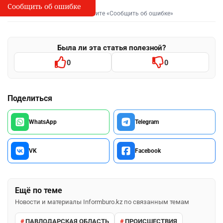
Сообщить об ошибке
Сообщить об опечатке
I
Выделите фрагмент и нажмите «Сообщить об ошибке»
Была ли эта статья полезной?
0
0
Поделиться
WhatsApp
Telegram
VK
Facebook
Ещё по теме
Новости и материалы Informburo.kz по связанным темам
ПАВЛОДАРСКАЯ ОБЛАСТЬ
ПРОИСШЕСТВИЯ