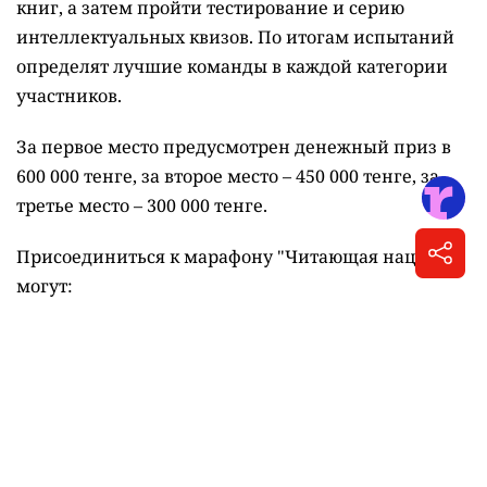
участникам марафона предстоит прочитать 15
книг, а затем пройти тестирование и серию
интеллектуальных квизов. По итогам испытаний
определят лучшие команды в каждой категории
участников.
За первое место предусмотрен денежный приз в
600 000 тенге, за второе место – 450 000 тенге, за
третье место – 300 000 тенге.
Присоединиться к марафону "Читающая нация"
могут:
школьники 6-10 классов;
студенты колледжей и высших учебных
заведений;
педагоги;
государственные служащие;