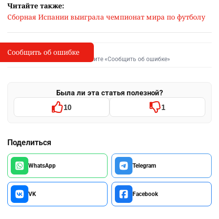
Читайте также:
Сборная Испании выиграла чемпионат мира по футболу
Сообщить об ошибке
Сообщить об опечатке
I
Выделите фрагмент и нажмите «Сообщить об ошибке»
Была ли эта статья полезной?
10
1
Поделиться
WhatsApp
Telegram
VK
Facebook