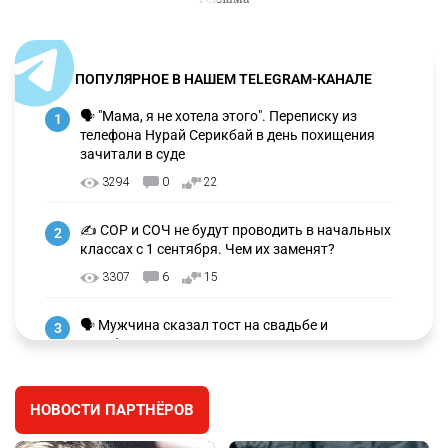
ПОПУЛЯРНОЕ В НАШЕМ TELEGRAM-КАНАЛЕ
🗣 "Мама, я не хотела этого". Переписку из
1
телефона Нурай Серикбай в день похищения
зачитали в суде
3294
0
22
✍️ СОР и СОЧ не будут проводить в начальных
2
классах с 1 сентября. Чем их заменят?
3307
6
15
🗣 Мужчина сказал тост на свадьбе и
3
заработал уголовное дело
3022
11
88
НОВОСТИ ПАРТНЁРОВ
🐏 Скота больше, а мясо дороже. Почему в
4
Казахстане продолжают расти цены на