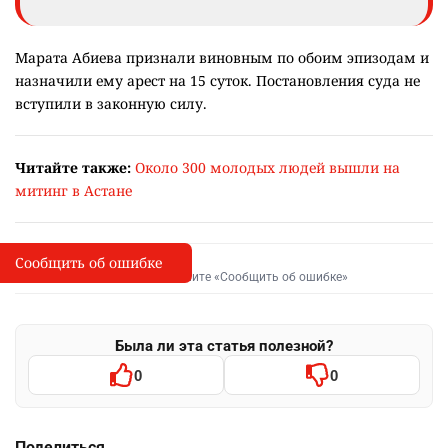
Марата Абиева признали виновным по обоим эпизодам и
назначили ему арест на 15 суток. Постановления суда не
вступили в законную силу.
Читайте также:
Около 300 молодых людей вышли на
митинг в Астане
Сообщить об ошибке
Сообщить об опечатке
I
Выделите фрагмент и нажмите «Сообщить об ошибке»
Была ли эта статья полезной?
0
0
Поделиться