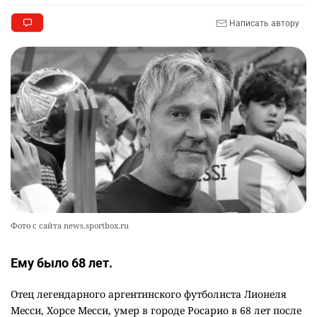
Написать автору
👀 Опубликован список обладателей
9
образовательных грантов
2327
0
8
🪱 "Мы думаем, что правим миром, но это не
10
так". Как дьявольские черви меняют наше
представление о жизни на Земле
2353
0
12
Фото с сайта news.sportbox.ru
Ему было 68 лет.
Отец легендарного аргентинского футболиста Лионеля
Месси, Хорсе Месси, умер в городе Росарио в 68 лет после