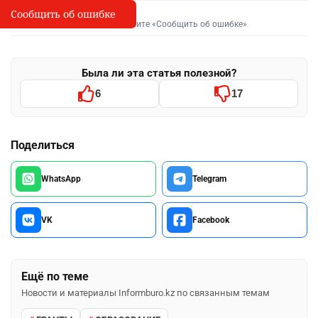
Сообщить об ошибке
Сообщить об опечатке
I
Выделите фрагмент и нажмите «Сообщить об ошибке»
Была ли эта статья полезной?
6
17
Поделиться
WhatsApp
Telegram
VK
Facebook
Ещё по теме
Новости и материалы Informburo.kz по связанным темам