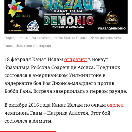
Определилась дата следующего боя Каната Ислама / Фото пользователя
kanat_islam_team в Instagram
18 февраля Канат Ислам
отправил
в нокаут
бразильца Робсона Соареш де Ассиса. Поединок
состоялся в американском Уилмингтоне в
андеркарте боя Роя Джонса-младшего против
Бобби Гана. Встреча завершилась в первом раунде.
В октябре 2016 года Канат Ислам по очкам
одолел
чемпиона Ганы – Патрика Аллотея. Этот бой
состоялся в Алматы.