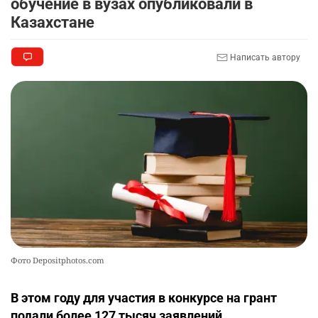
обучение в вузах опубликовали в
автокредиты за вознаграждение
Казахстане
2720
0
11
Написать автору
🦻 Казахстанцы смогут получать слуховые
9
аппараты без инвалидности
2399
1
26
💻 В школах Казахстана изменили название и
10
содержание некоторых предметов
2447
3
19
Фото Depositphotos.com
В этом году для участия в конкурсе на грант
подали более 127 тысяч заявлений.