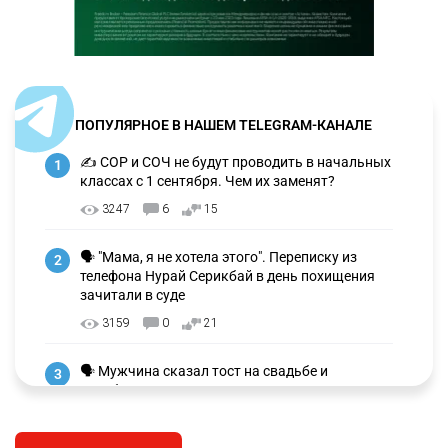
ПОПУЛЯРНОЕ В НАШЕМ TELEGRAM-КАНАЛЕ
✍️ СОР и СОЧ не будут проводить в начальных
1
классах с 1 сентября. Чем их заменят?
3247
6
15
🗣 "Мама, я не хотела этого". Переписку из
2
телефона Нурай Серикбай в день похищения
зачитали в суде
3159
0
21
🗣 Мужчина сказал тост на свадьбе и
3
заработал уголовное дело
2985
11
88