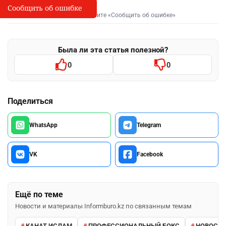
Сообщить об ошибке
Сообщить об опечатке
I
Выделите фрагмент и нажмите «Сообщить об ошибке»
Была ли эта статья полезной?
0
0
Поделиться
WhatsApp
Telegram
VK
Facebook
Ещё по теме
Новости и материалы Informburo.kz по связанным темам
КАНАТ ИСЛАМ
ПРОФЕССИОНАЛЬНЫЙ БОКС
НОВОСТИ