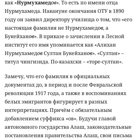
как «
Нурмухамед
ов
». То есть по имени отца
Нурмухамеда. Накануне окончания ОТУ в 1890
году он заявил директору училища о том, что «его
настоящая фамилия не Нурмухамед
ов
, а
Букейхан
ов
». В приказе о зачислении в Лесной
институт его имя упоминается как «Алихан
Нурмухамед
ов
Султан Букейхан
ов
». «Султан» –
титул чингизида. По-казахски – «торе-султан».
Замечу, что его фамилия в официальных
документах до, в период и после Февральской
революции 1917 года, а также в воспоминаниях
белых эмигрантов фигурирует в разных
интерпретациях. Причём с обязательным
добавлением суффикса «ов». Будучи главой
автономного государства Алаш, законодательные
постановления правительства Алаш, свои письма