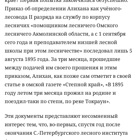
крае? Первая попытка закончилась безуспешно.
Приказ об определении Алихана как учёного-
лесовода ІІ разряда на службу по корпусу
лесничих «помощником лесничего Омского
лесничего Акмолинской области, а с 1 сентября
сего года и преподавателем низшей лесной
школы при этом лесничестве» последовал лишь 5
августа 1895 года. За три месяца, прошедшие
между подачей им своего прошения и этим
приказом, Алихан, как позже сам отметит в своей
статье в омской газете «Степной край», «В 1895
году летом три месяца прожил на родине и
поездил-таки по степи, по реке Токраун».
Эти документы представляют несомненный
интерес тем, что, во-первых, спустя год после
окончания С.-Петербургского лесного института