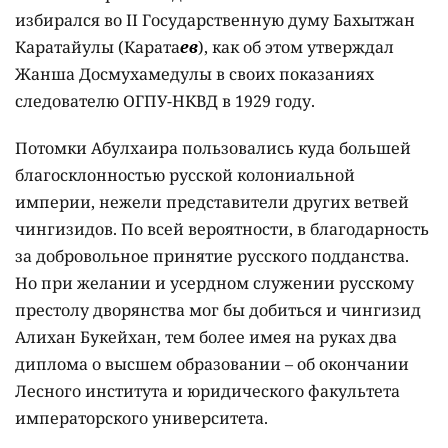
избирался во ІІ Государственную думу Бахытжан
Каратайулы (Карата
ев
), как об этом утверждал
Жанша Досмухамедулы в своих показаниях
следователю ОГПУ-НКВД в 1929 году.
Потомки Абулхаира пользовались куда большей
благосклонностью русской колониальной
империи, нежели представители других ветвей
чингизидов. По всей вероятности, в благодарность
за добровольное принятие русского подданства.
Но при желании и усердном служении русскому
престолу дворянства мог бы добиться и чингизид
Алихан Букейхан, тем более имея на руках два
диплома о высшем образовании – об окончании
Лесного института и юридического факультета
императорского университета.