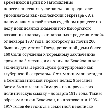
временной партіи по заготовленію
переселенческихъ участковъ», он продолжает
упоминаться как «коллежский секретарь». А в
нашумевшем в своё время судебном процессе по
делу подписантов знаменитого Выборгского
воззвания «народу – от народных представителей»
от декабря 1907 года, по которому из почти 200
бывших депутатов І Государственной думы более
160 были осуждены к тюремному заключению
сроком на 3 месяца, имя Алихана Букейхана как
экс-депутата Первой Думы фигурировало как
«губернский секретарь». С этим чином он отсидел
в Семипалатинской тюрьме целых 8 месяцев.
Затем был выслан в Самару – на первую свою
политическую ссылку – до марта 1917 года. Таким
образом Алихан Букейхан, на протяжении 1905–
1917 годов фигурируя в секретной переписке