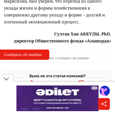
марксизма, был уверен, что переход из одного
уклада жизни и формы хозяйствования к
совершенно другому укладу и форме – долгий и
поэтапный эволюционный процесс.
Султан Хан АККУЛЫ, PhD,
директор Общественного фонда «Алашорда»
Сообщить об ошибке
Сообщить об опечатке
I
Выделите фрагмент и нажмите «Сообщить об ошибке»
Была ли эта статья полезной?
0
0
Поделиться
WhatsApp
Telegram