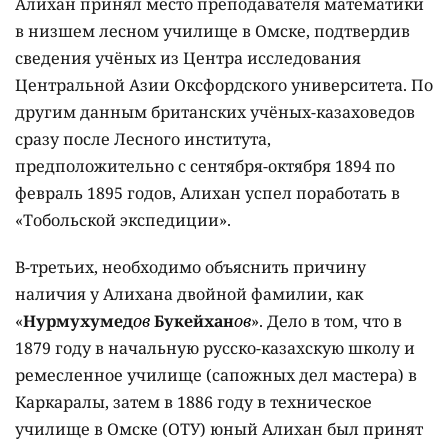
Алихан принял место преподавателя математики
в низшем лесном училище в Омске, подтвердив
сведения учёных из Центра исследования
Центральной Азии Оксфордского университета. По
другим данным британских учёных-казаховедов
сразу после Лесного института,
предположительно с сентября-октября 1894 по
февраль 1895 годов, Алихан успел поработать в
«Тобольской экспедиции».
В-третьих, необходимо объяснить причину
наличия у Алихана двойной фамилии, как
«
Нурмухумед
ов
Букейхан
ов
». Дело в том, что в
1879 году в начальную русско-казахскую школу и
ремесленное училище (сапожных дел мастера) в
Каркаралы, затем в 1886 году в техническое
училище в Омске (ОТУ) юный Алихан был принят