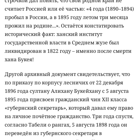
строчкой дал понять, что свой родной край не
считает Россией или её частью: «4 года (1890–1894)
пробыл в России, а в 1895 году летом три месяца
прожил на родине...». Остаётся констатировать
исторический факт: ханский институт
государственной власти в Среднем жузе был
ликвидирован в 1822 году – именно после смерти
хана Букея!
Другой архивный документ свидетельствует, что
по приказу по корпусу лесничих от 22 декабря
1896 года султану Алихану Букейхану с 5 августа
1895 года присвоен гражданский чин ХІІ класса
«губернский секретарь», который давал ему право
на личное почётное гражданство. Три года спустя,
согласно Табели о рангах, 5 августа 1898 года он
переведён из губернского секретаря в