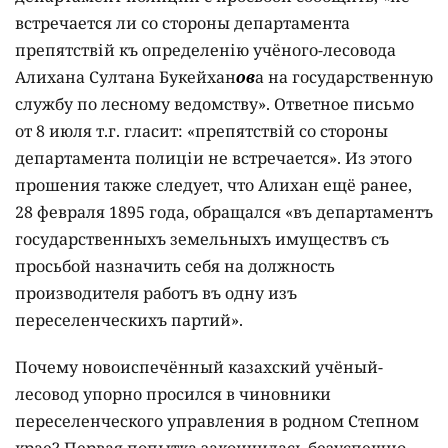
встречается ли со стороны департамента
препятствій къ определенію учёного-лесовода
Алихана Султана Букейхан
ов
а на государственную
службу по лесному ведомству». Ответное письмо
от 8 июля т.г. гласит: «препятствій со стороны
департамента полиціи не встречается». Из этого
прошения также следует, что Алихан ещё ранее,
28 февраля 1895 года, обращался «въ департаментъ
государственныхъ земельныхъ имуществъ съ
просьбой назначить себя на должность
производителя работъ въ одну изъ
переселенческихъ партий».
Почему новоиспечённый казахский учёный-
лесовод упорно просился в чиновники
переселенческого управления в родном Степном