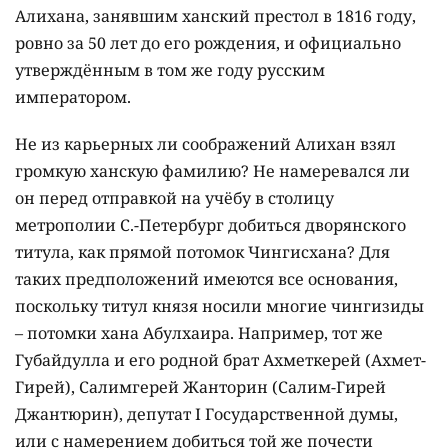
Алихана, занявшим ханский престол в 1816 году,
ровно за 50 лет до его рождения, и официально
утверждённым в том же году русским
императором.
Не из карьерных ли соображений Алихан взял
громкую ханскую фамилию? Не намеревался ли
он перед отправкой на учёбу в столицу
метрополии С.-Петербург добиться дворянского
титула, как прямой потомок Чингисхана? Для
таких предположений имеются все основания,
поскольку титул князя носили многие чингизиды
– потомки хана Абулхаира. Например, тот же
Губайдулла и его родной брат Ахметкерей (Ахмет-
Гирей), Салимгерей Жанторин (Салим-Гирей
Джантюрин), депутат І Государственной думы,
или с намерением добиться той же почести