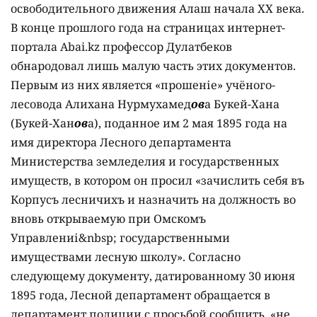
освободительного движения Алаш начала ХХ века.
В конце прошлого года на страницах интернет-
портала Abai.kz профессор Дулатбеков
обнародовал лишь малую часть этих документов.
Первым из них является «прошеніе» учёного-
лесовода Алихана Нурмухамед
ов
а Букей-Хана
(Букей-Хан
ов
а), поданное им 2 мая 1895 года на
имя директора Лесного департамента
Министерства земледелия и государственных
имуществ, в котором он просил «зачислить себя въ
Корпусъ лесничихъ и назначить на должность во
вновь открываемую при Омскомъ
Управлениі&nbsp; государственными
имуществами лесную школу». Согласно
следующему документу, датированному 30 июня
1895 года, Лесной департамент обращается в
департамент полиции с просьбой сообщить, «не