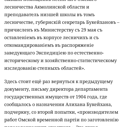
лесничества Акмолинской области и
преподаватель низшей школы въ томъ
лесничестве, губернскій секретарь Букейхановъ –
причисленъ къ Министерству съ 29 мая съ
оставленіемъ въ корпусе лесничихъ и съ
откомандированіемъ въ распоряженіе
заведующаго Экспедиціею по естественно-
историческому и хозяйственно-статистическому
изследованію степныхъ областей».
Здесь стоит ещё раз вернуться к предыдущему
документу, письму директора департамента
государственных имуществ от 1904 года, где
сообщалось о назначении Алихана Букейхана,
подчеркну, со второй попытки, «производителем
работ Омской временной партіи по заготовленію