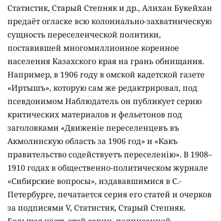
Статистик, Старый Степняк и др., Алихан Букейхан
предаёт огласке всю колониально-захватническую
сущность переселенческой политики,
поставившей многомиллионное коренное
населения Казахского края на грань обнищания.
Например, в 1906 году в омской кадетской газете
«Иртышъ», которую сам же редактрировал, под
псевдонимом Наблюдатель он публикует серию
критических материалов и фельетонов под
заголовками «Движеніе переселенцевъ въ
Акмолинскую область за 1906 год» и «Какъ
правительство содействуетъ переселенію». В 1908–
1910 годах в общественно-политическом журнале
«Сибирские вопросы», издававшимися в С.-
Петербурге, печатается серия его статей и очерков
за подписями V, Статистик, Старый Степняк.