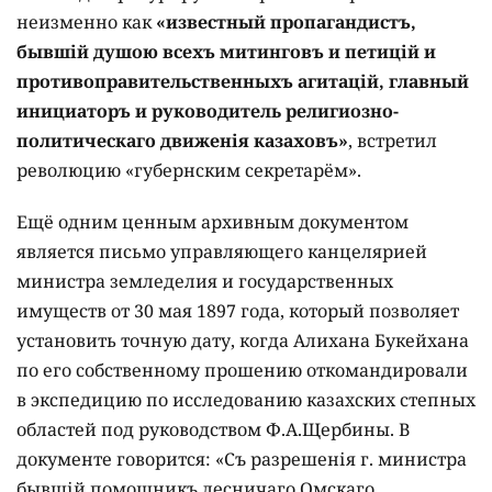
неизменно как
«известный пропагандистъ,
бывшій душою всехъ митинговъ и петицій и
противоправительственныхъ агитацій, главный
инициаторъ и руководитель религиозно-
политическаго движенія казаховъ»
, встретил
революцию «губернским секретарём».
Ещё одним ценным архивным документом
является письмо управляющего канцелярией
министра земледелия и государственных
имуществ от 30 мая 1897 года, который позволяет
установить точную дату, когда Алихана Букейхана
по его собственному прошению откомандировали
в экспедицию по исследованию казахских степных
областей под руководством Ф.А.Щербины. В
документе говорится: «Съ разрешенія г. министра
бывшій помощникъ лесничаго Омскаго