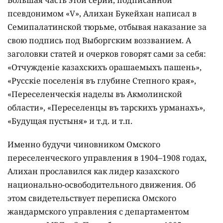
Большая часть этой серии, подписанной
псевдонимом «V», Алихан Букейхан написал в
Семипалатинской тюрьме, отбывая наказание за
свою подпись под Выборгским воззванием. А
заголовки статей и очерков говорят сами за себя:
«Отчужденіе казахскихъ орашаемыхъ пашень»,
«Русскіе поселенія въ глубине Степного края»,
«Переселенческія наделы въ Акмолинской
области», «Переселенцы въ тарскихъ урманахъ»,
«Будущая пустыня» и т.д. и т.п.
Именно будучи чиновником Омского
переселенческого управления в 1904–1908 годах,
Алихан прославился как лидер казахского
национально-освободительного движения. Об
этом свидетельствует переписка Омского
жандармского управления с департаментом