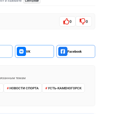
ент и нажмите
Ctrl+Enter
0
0
VK
Facebook
 связанным темам
А
НОВОСТИ СПОРТА
УСТЬ-КАМЕНОГОРСК