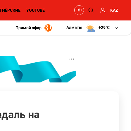
ТНЁРСКИЕ
YOUTUBE
KAZ
Алматы
+29
C
Прямой эфир
даль на