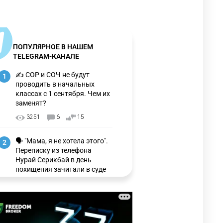
ПОПУЛЯРНОЕ В НАШЕМ
TELEGRAM-КАНАЛЕ
✍️ СОР и СОЧ не будут
1
проводить в начальных
классах с 1 сентября. Чем их
заменят?
3251
6
15
🗣 "Мама, я не хотела этого".
2
Переписку из телефона
Нурай Серикбай в день
похищения зачитали в суде
3174
0
21
🗣 Мужчина сказал тост на
3
свадьбе и заработал