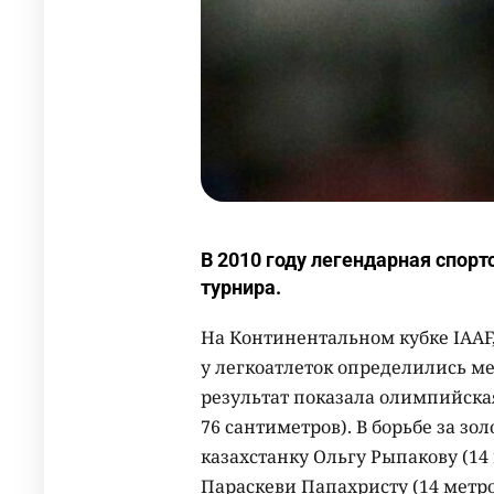
В 2010 году легендарная спор
турнира.
На Континентальном кубке IAAF,
у легкоатлеток определились м
результат показала олимпийска
76 сантиметров). В борьбе за з
казахстанку Ольгу Рыпакову (14
Параскеви Папахристу (14 метро