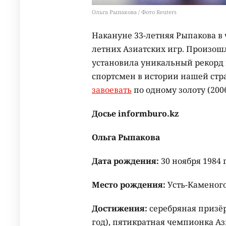
Ольга Рыпакова / Фото Reuters
Накануне 33-летняя Рыпакова в
летних Азиатских игр. Произошл
установила уникальный рекорд в
спортсмен в истории нашей стр
завоевать
по одному золоту (2006,
Досье informburo.kz
Ольга Рыпакова
Дата рождения:
30 ноября 1984 
Место рождения:
Усть-Каменого
Достижения:
серебряная призё
год), пятикратная чемпионка Азии