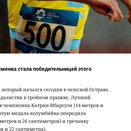
тсменка стала победительницей этого
 который начался сегодня в чешской Остраве,
едалистки в тройном прыжке. Лучший
я чемпионка Катрин Ибаргуэн (14 метров и
олотую медаль колумбийка опередила
 метров и 26 сантиметров) и гречанку
в и 22 сантиметра).