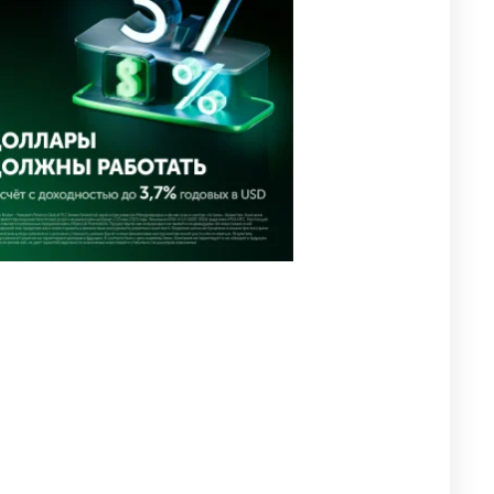
уголовное дело
2987
11
88
🐏 Скота больше, а мясо
4
дороже. Почему в
Казахстане продолжают
расти цены на баранину и
конину
2647
5
17
⚠️ Доброе утро, друзья!
5
Предлагаем обзор главных
новостей за 4 августа
2773
0
1
🗣Глава государства
6
направил телеграмму
соболезнования родным и
близким Халық қаһарманы
Ивана Гапича