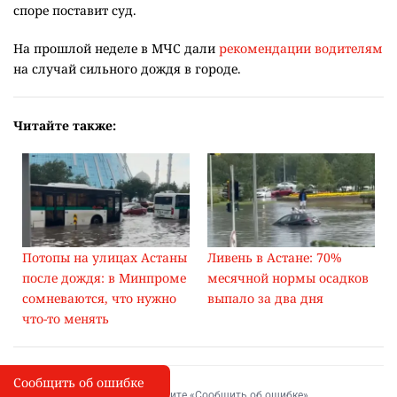
споре поставит суд.
На прошлой неделе в МЧС дали
рекомендации водителям
на случай сильного дождя в городе.
Читайте также:
Потопы на улицах Астаны
Ливень в Астане: 70%
после дождя: в Минпроме
месячной нормы осадков
сомневаются, что нужно
выпало за два дня
что-то менять
Сообщить об ошибке
Сообщить об опечатке
I
Выделите фрагмент и нажмите «Сообщить об ошибке»