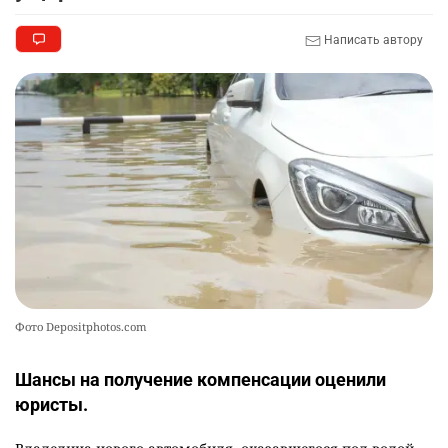
🏠 Оправданному пастуху из Актобе подарили
9
Написать автору
квартиру
2352
7
72
🎬 Умер известный казахстанский
10
кинорежиссёр Ардак Амиркулов
2326
0
50
Фото Depositphotos.com
Шансы на получение компенсации оценили
юристы.