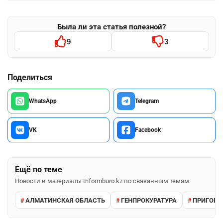
Была ли эта статья полезной?
9
3
Поделиться
WhatsApp
Telegram
VK
Facebook
Ещё по теме
Новости и материалы Informburo.kz по связанным темам
АЛМАТИНСКАЯ ОБЛАСТЬ
ГЕНПРОКУРАТУРА
ПРИГОВО