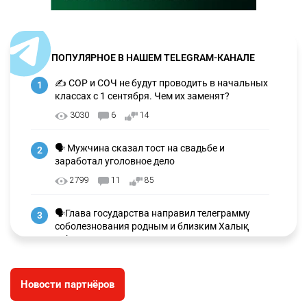
ПОПУЛЯРНОЕ В НАШЕМ TELEGRAM-КАНАЛЕ
✍️ СОР и СОЧ не будут проводить в начальных
1
классах с 1 сентября. Чем их заменят?
3030
6
14
🗣 Мужчина сказал тост на свадьбе и
2
заработал уголовное дело
2799
11
85
🗣Глава государства направил телеграмму
3
соболезнования родным и близким Халық
қаһарманы Ивана Гапича
2653
2
42
Новости партнёров
🇫🇷 Клуб ПСЖ объявил об открытии своей
4
футбольной академии в Астане