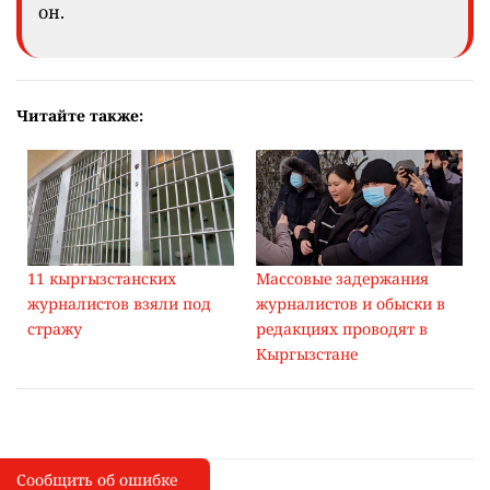
он.
Читайте также:
11 кыргызстанских
Массовые задержания
журналистов взяли под
журналистов и обыски в
стражу
редакциях проводят в
Кыргызстане
Сообщить об ошибке
Сообщить об опечатке
I