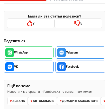
Была ли эта статья полезной?
7
5
Поделиться
WhatsApp
Telegram
VK
Facebook
Ещё по теме
Новости и материалы Informburo.kz по связанным темам
АСТАНА
АВТОМОБИЛЬ
ДОЖДИ В КАЗАХСТАНЕ
М