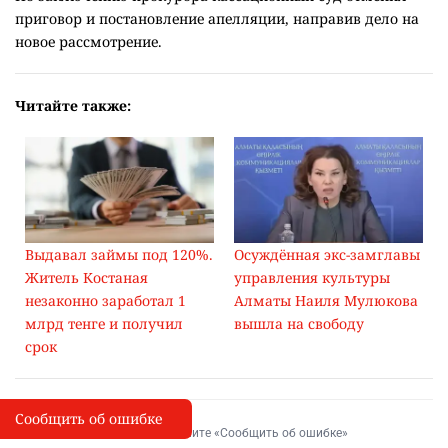
приговор и постановление апелляции, направив дело на
новое рассмотрение.
Читайте также:
Выдавал займы под 120%.
Осуждённая экс-замглавы
Житель Костаная
управления культуры
незаконно заработал 1
Алматы Наиля Мулюкова
млрд тенге и получил
вышла на свободу
срок
Сообщить об ошибке
Сообщить об опечатке
I
Выделите фрагмент и нажмите «Сообщить об ошибке»