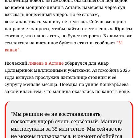
Владелица нового автомобиля, оказавшегося под водой
во время мощного ливня в Астане, намерена через суд
взыскать понесённый ущерб. По её словам,
восстанавливать машину нет смысла. Сейчас женщина
направляет запросы, чтобы найти ответственных. Юристы
считают, что шансы есть, но будет непросто. В акимате же
ссылаются на внезапное буйство стихии, сообщает
"31
канал"
.
Июльский
ливень в Астане
обернулся для Анар
Долдыриной миллионными убытками. Автомобиль 2025
года выпуска прослужил жительнице столицы и её
супругу меньше месяца. Поездка по улице Кошкарбаева
закончилась тем, что машина оказалась по капот в воде.
"Мы решили её не восстанавливать,
поскольку ущерб очень серьёзный. Машину
мы покупали за 35 млн тенге. Мы сейчас ею
не можем пользоваться, и ремонт обойдётся