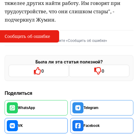
тяжелее других найти работу. Им говорят при
трудоустройстве, что они слишком стары", -
подчеркнул Жумин.
Сообщить об ошибке
Сообщить об опечатке
I
Выделите фрагмент и нажмите «Сообщить об ошибке»
Была ли эта статья полезной?
0
0
Поделиться
WhatsApp
Telegram
VK
Facebook