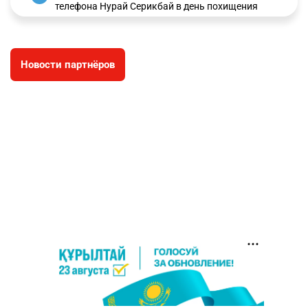
телефона Нурай Серикбай в день похищения
зачитали в суде
2917
0
19
Новости партнёров
⚠️ Доброе утро, друзья! Предлагаем обзор
4
главных новостей за 4 августа
2711
0
1
🗣Глава государства направил телеграмму
5
соболезнования родным и близким Халық
қаһарманы Ивана Гапича
2714
2
42
🇫🇷 Клуб ПСЖ объявил об открытии своей
6
футбольной академии в Астане
2746
2
39
🚗 Казахстанцев убедили оформить
7
автокредиты за вознаграждение