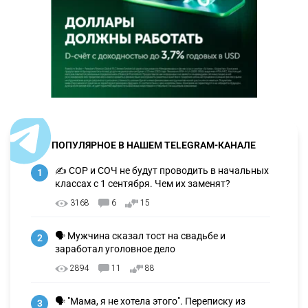
ПОПУЛЯРНОЕ В НАШЕМ TELEGRAM-КАНАЛЕ
✍️ СОР и СОЧ не будут проводить в начальных
1
классах с 1 сентября. Чем их заменят?
3168
6
15
🗣 Мужчина сказал тост на свадьбе и
2
заработал уголовное дело
2894
11
88
🗣 "Мама, я не хотела этого". Переписку из
3