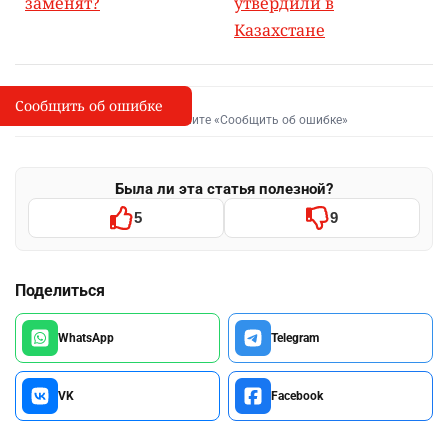
заменят?
утвердили в
Казахстане
Сообщить об ошибке
Сообщить об опечатке
I
Выделите фрагмент и нажмите «Сообщить об ошибке»
Была ли эта статья полезной?
5
9
Поделиться
WhatsApp
Telegram
VK
Facebook