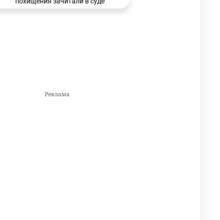
похищения зачитали в суде
3214
0
21
🗣 Мужчина сказал тост на
3
свадьбе и заработал
уголовное дело
2997
11
88
🐏 Скота больше, а мясо
4
дороже. Почему в
Казахстане продолжают
расти цены на баранину и
конину
2666
5
17
⚠️ Доброе утро, друзья!
5
Предлагаем обзор главных
новостей за 4 августа
2782
0
1